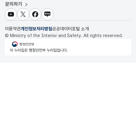
대전광역시 데이터포털
문의하기
식품의약품안전처 데이터포털
세종특별자치시 데이터포털
교육통계서비스
유튜브
X
페이스북
블로그
충청북도 데이터허브
이용약관
개인정보처리방침
공공데이터포털 소개
© Ministry of the Interior and Safety. All rights reserved.
행정안전부
이 누리집은 행정안전부 누리집입니다.