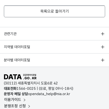
목록으로 돌아가기
행정안전부
관련기관
한국지능정보사회진흥원
서울 열린데이터광장
지역별 데이터포털
오픈데이터포럼
경기데이터드림
기상자료개방포털
국가정보자원관리원
분야별 데이터포털
부산데이터웨이브
국토교통부 공간정보오픈플랫폼
한국지역정보개발원
D-데이터허브
공공데이터포털 바로가기
환경부 환경데이터포털
인천데이터포털
(30112) 세종특별자치시 도움6로 42
문화데이터광장
대표전화
1566-0025
| (유료, 평일 09시-18시)
울산광역시 데이터포털
운영자 메일 상담
opendata_help@nia.or.kr
농림축산식품 공공데이터포털
이용가이드
전남광주통합특별시 빅데이터 플랫폼
보건의료빅데이터개방시스템
분쟁조정 신청