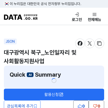
콘텐츠 바로가기
푸터 바로가기
이 누리집은 대한민국 공식 전자정부 누리집입니다.
DATA.GO.KR 공공데이터포털
로그인
전체메뉴
JSON
새창 열림
새창 열림
새창
대구광역시 북구_노인일자리 및
사회활동지원사업
Quick
Summary
활용신청
관심목록에 추가
0
0