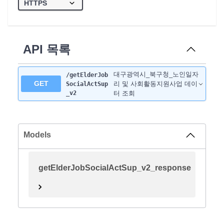
API 목록
대구광역시_북구청_노인일자
/getElderJob
GET
리 및 사회활동지원사업 데이
SocialActSup
_v2
터 조회
Models
getElderJobSocialActSup_v2_response