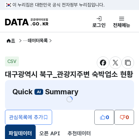
콘텐츠 바로가기
푸터 바로가기
이 누리집은 대한민국 공식 전자정부 누리집입니다.
DATA.GO.KR 공공데이터포털
로그인
전체메뉴
공공데이터
홈
데이터목록
CSV
새창 열림
새창 열림
새창
대구광역시 북구_관광지주변 숙박업소 현황
Quick
Summary
관심목록에 추가
0
0
파일데이터
오픈 API
추천데이터
선택됨