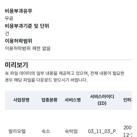
비용부과유무
무료
비용부과기준 및 단위
건
이용허락범위
이용허락범위 제한 없음
미리보기
※ 파일 데이터의 일부 내용을 제공하고 있으며, 전체 내용이 필요한
경우 해당 파일을 다운로드 받으시기 바랍니다.
서비스아이디
사업장명
업종분류
서비스명
인허가
(ID)
파일 데이터의 일부 내용의 표로 센터명, 프로그램명, 강습요일,
2001-
발리모텔
숙소
숙박업
03_11_03_P
12-18