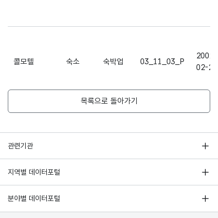
2002-
콜모텔
숙소
숙박업
03_11_03_P
02-22
목록으로 돌아가기
2000-
와와모텔
숙소
숙박업
03_11_03_P
01-18
행정안전부
관련기관
한국지능정보사회진흥원
서울 열린데이터광장
지역별 데이터포털
오픈데이터포럼
경기데이터드림
기상자료개방포털
1996-
국가정보자원관리원
분야별 데이터포털
로즈모텔
숙소
숙박업
03_11_03_P
부산데이터웨이브
12-01
국토교통부 공간정보오픈플랫폼
한국지역정보개발원