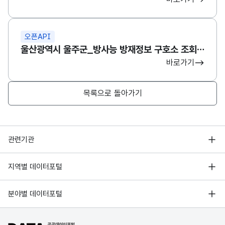
오픈API
울산광역시 울주군_방사능 방재정보 구호소 조회 서비스
바로가기
목록으로 돌아가기
행정안전부
관련기관
한국지능정보사회진흥원
서울 열린데이터광장
지역별 데이터포털
오픈데이터포럼
경기데이터드림
기상자료개방포털
국가정보자원관리원
분야별 데이터포털
부산데이터웨이브
국토교통부 공간정보오픈플랫폼
한국지역정보개발원
D-데이터허브