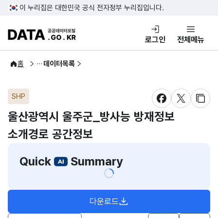
콘텐츠 바로가기
푸터 바로가기
이 누리집은 대한민국 공식 전자정부 누리집입니다.
DATA.GO.KR 공공데이터포털
로그인
전체메뉴
공공데이터
홈
데이터목록
SHP
새창 열림
새창 열림
새창
울산광역시 울주군_방사능 방재정보
소개경로 공간정보
Quick
Summary
다운로드