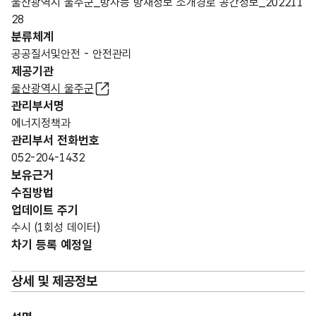
울산광역시 울주군_방사능 방재정보 소개경로 공간정보_202211
28
분류체계
공공질서및안전 - 안전관리
제공기관
울산광역시 울주군
관리부서명
에너지정책과
관리부서 전화번호
052-204-1432
보유근거
수집방법
업데이트 주기
수시 (1회성 데이터)
차기 등록 예정일
상세 및 제공정보