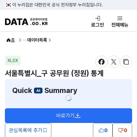
콘텐츠 바로가기
푸터 바로가기
이 누리집은 대한민국 공식 전자정부 누리집입니다.
DATA.GO.KR 공공데이터포털
로그인
전체메뉴
공공데이터
홈
데이터목록
XLSX
새창 열림
새창 열림
새창
서울특별시_구 공무원 (정원) 통계
Quick
Summary
바로가기
새창열림
관심목록에 추가
0
0