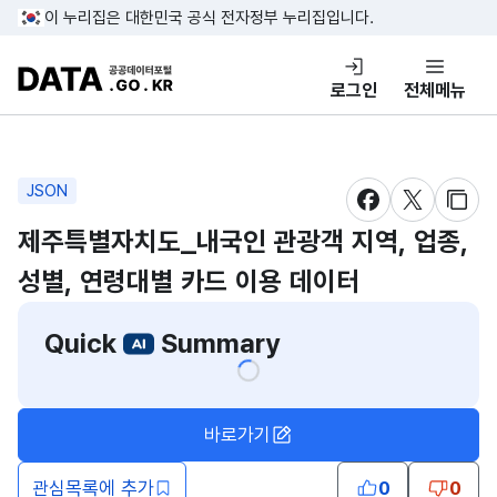
콘텐츠 바로가기
푸터 바로가기
이 누리집은 대한민국 공식 전자정부 누리집입니다.
DATA.GO.KR 공공데이터포털
로그인
전체메뉴
JSON
새창 열림
새창 열림
새창
제주특별자치도_내국인 관광객 지역, 업종,
성별, 연령대별 카드 이용 데이터
Quick
Summary
바로가기
관심목록에 추가
0
0