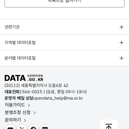
목록으로 돌아가기
행정안전부
관련기관
한국지능정보사회진흥원
서울 열린데이터광장
지역별 데이터포털
오픈데이터포럼
경기데이터드림
기상자료개방포털
국가정보자원관리원
분야별 데이터포털
부산데이터웨이브
국토교통부 공간정보오픈플랫폼
한국지역정보개발원
D-데이터허브
공공데이터포털 바로가기
환경부 환경데이터포털
인천데이터포털
(30112) 세종특별자치시 도움6로 42
문화데이터광장
대표전화
1566-0025
| (유료, 평일 09시-18시)
울산광역시 데이터포털
운영자 메일 상담
opendata_help@nia.or.kr
농림축산식품 공공데이터포털
이용가이드
전남광주통합특별시 빅데이터 플랫폼
보건의료빅데이터개방시스템
분쟁조정 신청
대전광역시 데이터포털
문의하기
식품의약품안전처 데이터포털
세종특별자치시 데이터포털