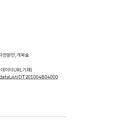
자연분만,개복술
데이터URL기재)
kr/dataList/DT201004B04000