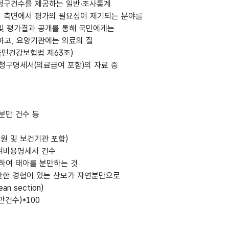
 청구건수를 제공하는 일반·조사통계
과성 측면에서 평가의 필요성이 제기되는 분야를
및 평가결과 공개를 통해 국민에게는
하고, 요양기관에는 의료의 질
국민건강보험법 제63조)
 청구명세서(의료급여 포함)의 자료 중
분만 건수 등
산원 및 보건기관 포함)
급여비용명세서 건수
통하여 태아를 분만하는 것
 출산한 경험이 있는 산모가 자연분만으로
an section)
만건수)*100