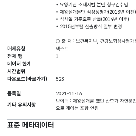
* 요양기관 소재지별 분만 청구건수임
* 제왕절개분만 적정성평가(2013년 이전)
* 심사일 기준으로 산출(2014년 이후)
* 2015년부털 산출방식 일부 변경
○ 출 처 : 보건복지부, 건강보험심사평
매체유형
텍스트
전체 행
1
데이터 한계
시간범위
다운로드(바로가기)
523
등록일
2021-11-16
브이백 : 제왕절개를 했던 산모가 자연분
기타 유의사항
으로 계에는 포함 안됨
표준 메타데이터