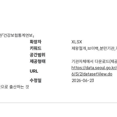
가원「건강보험통계연보」
확장자
XLSX
키워드
제왕절개,브이백,분만기관,
공간범위
제공형태
기관자체에서 다운로드(제공
https://data.seoul.go.
URL
6/S/2/datasetView.do
수정일
2026-06-23
만으로 출산하는 것