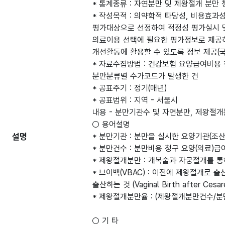
* 통계종류 : 자연분만 및 제왕절개 분만
* 작성목적 : 의약학적 타당성, 비용효
평가대상으로 선정하여 적정성 평가실시 
의료이용 선택에 필요한 평가정보로 제공
개선활동에 활용할 수 있도록 정보 제공(
* 자료수집방법 : 건강보험 요양급여비용
분만분류별 수가코드가 발생한 건
* 공표주기 : 정기(매년)
* 공표범위 : 지역 - 서울시
내용 - 분만기관수 및 자연분만, 제왕절개
○ 용어설명
설명
* 분만기관 : 분만을 실시한 요양기관(조
* 분만건수 : 분만비용 청구 요양(의료)
* 제왕절개분만 : 개복술과 자궁절개를 
* 브이백(VBAC) : 이전에 제왕절개로
출산하는 것 (Vaginal Birth after Cesare
* 제왕절개분만율 : (제왕절개분만건수/분
○ 기 타