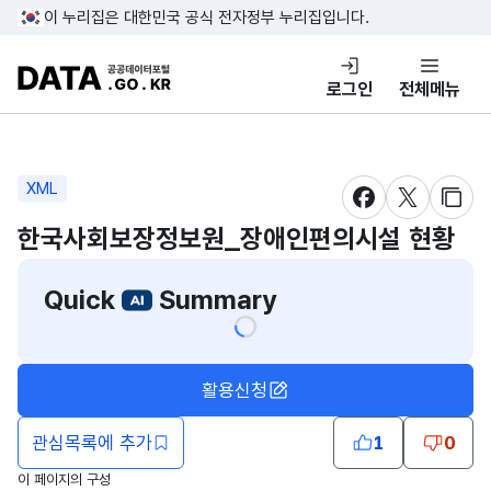
콘텐츠 바로가기
푸터 바로가기
이 누리집은 대한민국 공식 전자정부 누리집입니다.
DATA.GO.KR 공공데이터포털
로그인
전체메뉴
XML
새창 열림
새창 열림
새창
한국사회보장정보원_장애인편의시설 현황
Quick
Summary
활용신청
관심목록에 추가
1
0
이 페이지의 구성