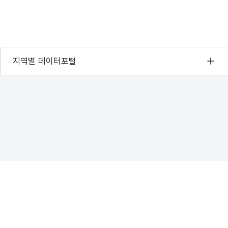
서울 열린데이터광장
지역별 데이터포털
경기데이터드림
부산데이터웨이브
D-데이터허브
인천데이터포털
울산광역시 데이터포털
전남광주통합특별시 빅데이터 플랫폼
대전광역시 데이터포털
세종특별자치시 데이터포털