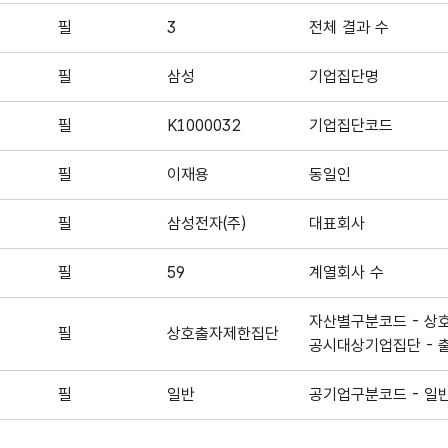
필
3
전체 결과 수
필
삼성
기업집단명
필
K1000032
기업집단코드
필
이재용
동일인
필
삼성전자(주)
대표회사
필
59
계열회사 수
자산별구분코드 - 상
필
상호출자제한집단
공시대상기업집단 -
필
일반
공기업구분코드 - 일반