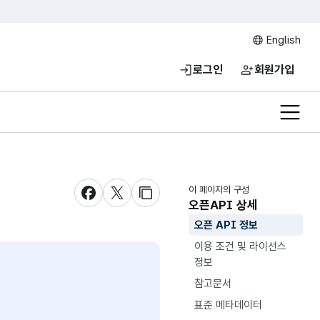
English
로그인
회원가입
전체메
이 페이지의 구성
새창 열림
새창 열림
새창 열림
오픈API 상세
오픈 API 정보
이용 조건 및 라이선스
정보
참고문서
표준 메타데이터