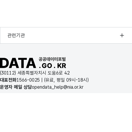
행정안전부
관련기관
한국지능정보사회진흥원
오픈데이터포럼
공공데이터포털 바로가기
국가정보자원관리원
(30112) 세종특별자치시 도움6로 42
한국지역정보개발원
대표전화
1566-0025
| (유료, 평일 09시-18시)
운영자 메일 상담
opendata_help@nia.or.kr
이용약관
개인정보처리방침
공공데이터포털 소개
행정안전부
이 누리집은 행정안전부 누리집입니다.