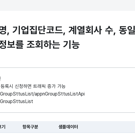
, 기업집단코드, 계열회사 수, 동일
정보를 조회하는 기능
인
사례 등록시 신청하면 트래픽 증가 가능
pnGroupSttusList/appnGroupSttusListApi
nGroupSttusList
크기
항목구분
샘플데이터