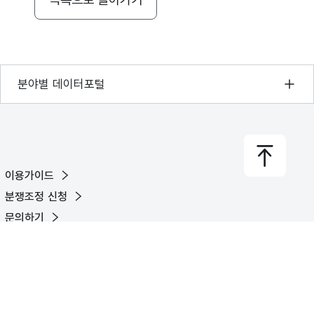
기상자료개방포털
분야별 데이터포털
국토교통부 공간정보오픈플랫폼
환경부 환경데이터포털
문화데이터광장
이용가이드
농림축산식품 공공데이터포털
분쟁조정 신청
보건의료빅데이터개방시스템
문의하기
식품의약품안전처 데이터포털
유튜브
X
페이스북
블로그
교육통계서비스
© Ministry of the Interior and Safety. All rights reserved.