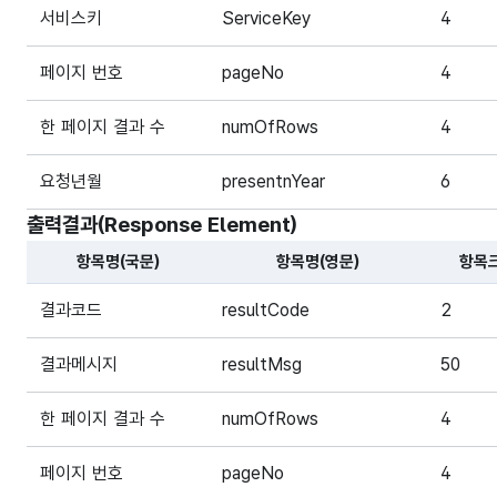
해당 오픈API의 요청변수(Request Parameter) 항목에
서비스키
ServiceKey
4
페이지 번호
pageNo
4
한 페이지 결과 수
numOfRows
4
요청년월
presentnYear
6
출력결과(Response Element)
항목명(국문)
항목명(영문)
항목
해당 오픈API의 출력결과(Response Element) 항목에 
결과코드
resultCode
2
결과메시지
resultMsg
50
한 페이지 결과 수
numOfRows
4
페이지 번호
pageNo
4