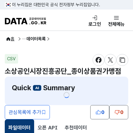
콘텐츠 바로가기
푸터 바로가기
이 누리집은 대한민국 공식 전자정부 누리집입니다.
DATA.GO.KR 공공데이터포털
로그인
전체메뉴
공공데이터
홈
데이터목록
CSV
새창 열림
새창 열림
새창
소상공인시장진흥공단_종이상품권가맹점
Quick
Summary
관심목록에 추가
0
0
파일데이터
오픈 API
추천데이터
선택됨