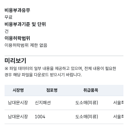
비용부과유무
무료
비용부과기준 및 단위
건
이용허락범위
이용허락범위 제한 없음
미리보기
※ 파일 데이터의 일부 내용을 제공하고 있으며, 전체 내용이 필요한
경우 해당 파일을 다운로드 받으시기 바랍니다.
시장명
점포명
취급품목
파일 데이터의 일부 내용의 표로 센터명, 프로그램명, 강습요일,
남대문시장
신지패션
도소매(의류)
서울특별
남대문시장
1004
도소매(의류)
서울특별