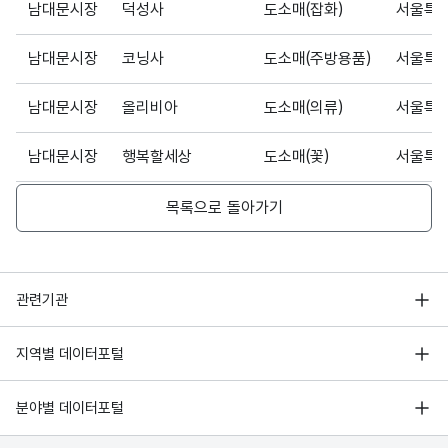
남대문시장
덕성사
도소매(잡화)
서울특별
남대문시장
코닝사
도소매(주방용품)
서울특별
남대문시장
올리비아
도소매(의류)
서울특별
남대문시장
행복할세상
도소매(꽃)
서울특별
남대문시장
고은사
도소매(스카프)
서울특별
목록으로 돌아가기
남대문시장
신세계 인테리어
도소매(인테리어)
서울특별
행정안전부
관련기관
남대문시장
더베스크컴퍼니
도소매(악세서리)
서울특별
한국지능정보사회진흥원
서울 열린데이터광장
남대문시장
가나안
도소매(공예품)
서울특별
지역별 데이터포털
오픈데이터포럼
경기데이터드림
남대문시장
사라몬드
도소매(여성의류)
서울특별
기상자료개방포털
국가정보자원관리원
분야별 데이터포털
부산데이터웨이브
국토교통부 공간정보오픈플랫폼
한국지역정보개발원