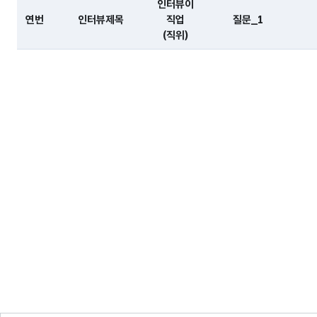
인터뷰이
연번
인터뷰제목
직업
질문_1
(직위)
파일 데이터의 일부 내용의 표로 센터명, 프로그램명, 강습요일