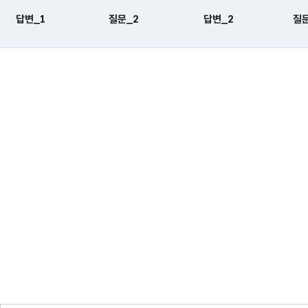
답변_1
질문_2
답변_2
질문
, 시간, 장소로 구성되어있습니다.