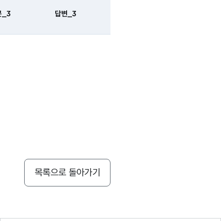
_3
답변_3
질문_4
답변_4
목록으로 돌아가기