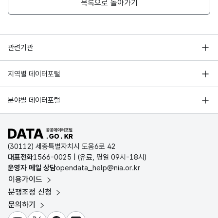
목록으로 돌아가기
6529
고용노동부본부
서울지방고용노동청
서울고용센터
가변
문자
훈련
훈련
6530
고용노동부본부
서울지방고용노동청
서울고용센터
행정안전부
형
관련기관
시작
시작
8
(VAR
한국지능정보사회진흥원
일
일
CHA
서울 열린데이터광장
지역별 데이터포털
6531
고용노동부본부
서울지방고용노동청
서울고용센터
R)
오픈데이터포럼
경기데이터드림
기상자료개방포털
국가정보자원관리원
분야별 데이터포털
부산데이터웨이브
6532
고용노동부본부
서울지방고용노동청
서울고용센터
국토교통부 공간정보오픈플랫폼
한국지역정보개발원
D-데이터허브
공공데이터포털 바로가기
환경부 환경데이터포털
인천데이터포털
(30112) 세종특별자치시 도움6로 42
6533
고용노동부본부
서울지방고용노동청
서울고용센터
문화데이터광장
대표전화
1566-0025
| (유료, 평일 09시-18시)
울산광역시 데이터포털
운영자 메일 상담
opendata_help@nia.or.kr
농림축산식품 공공데이터포털
이용가이드
전남광주통합특별시 빅데이터 플랫폼
6534
고용노동부본부
서울지방고용노동청
서울고용센터
보건의료빅데이터개방시스템
분쟁조정 신청
대전광역시 데이터포털
문의하기
식품의약품안전처 데이터포털
세종특별자치시 데이터포털