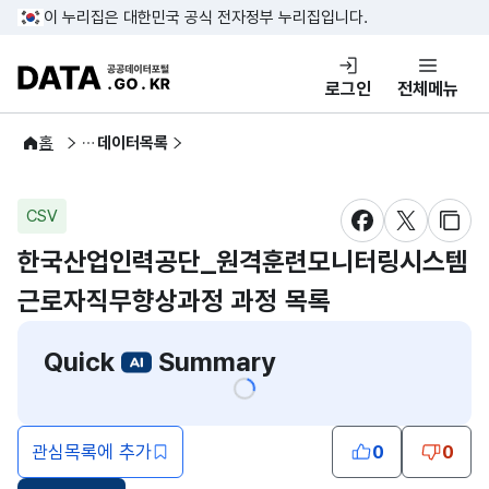
콘텐츠 바로가기
푸터 바로가기
이 누리집은 대한민국 공식 전자정부 누리집입니다.
DATA.GO.KR 공공데이터포털
로그인
전체메뉴
공공데이터
홈
데이터목록
CSV
새창 열림
새창 열림
새창
한국산업인력공단_원격훈련모니터링시스템
근로자직무향상과정 과정 목록
Quick
Summary
관심목록에 추가
0
0