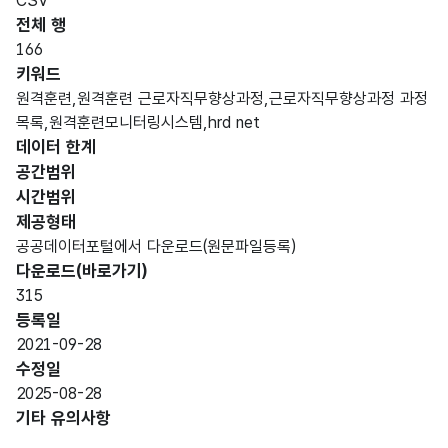
CSV
명)
전체 행
데이터 항목 표로 항목명, 항목명(영문명), 항목 설명, 도메인분류
166
숫자
키워드
데이
형
원격훈련,원격훈련 근로자직무향상과정,근로자직무향상과정 과정
순번
터
(NU
10
목록,원격훈련모니터링시스템,hrd net
순번
MER
데이터 한계
IC)
공간범위
시간범위
가변
제공형태
지방
문자
공공데이터포털에서 다운로드(원문파일등록)
고용
형
청명
150
다운로드(바로가기)
노동
(VAR
315
청명
CHA
등록일
R)
2021-09-28
수정일
가변
지방
2025-08-28
문자
고용
기타 유의사항
지청
형
노동
150