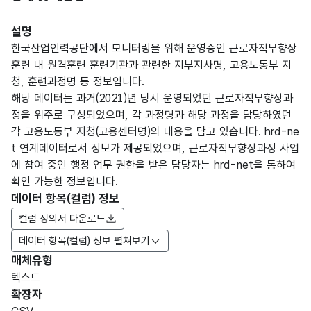
설명
한국산업인력공단에서 모니터링을 위해 운영중인 근로자직무향상
훈련 내 원격훈련 훈련기관과 관련한 지부지사명, 고용노동부 지
청, 훈련과정명 등 정보입니다.
해당 데이터는 과거(2021)년 당시 운영되었던 근로자직무향상과
정을 위주로 구성되었으며, 각 과정명과 해당 과정을 담당하였던
각 고용노동부 지청(고용센터명)의 내용을 담고 있습니다. hrd-ne
t 연계데이터로서 정보가 제공되었으며, 근로자직무향상과정 사업
에 참여 중인 행정 업무 권한을 받은 담당자는 hrd-net을 통하여
확인 가능한 정보입니다.
데이터 항목(컬럼) 정보
컬럼 정의서 다운로드
데이터 항목(컬럼) 정보 펼쳐보기
매체유형
항목
텍스트
도메
데이
항목
명
항목
최대
표현
확장자
인분
터타
명
(영문
설명
길이
방식
류
입