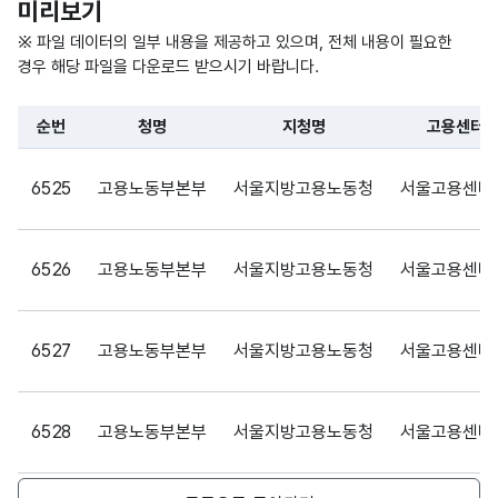
미리보기
문자
훈련
훈련
형
※ 파일 데이터의 일부 내용을 제공하고 있으며, 전체 내용이 필요한
과정
과정
300
(VAR
경우 해당 파일을 다운로드 받으시기 바랍니다.
명
명
CHA
R)
순번
청명
지청명
고용센터
파일 데이터의 일부 내용의 표로 센터명, 프로그램명, 강습요일,
가변
6525
고용노동부본부
서울지방고용노동청
서울고용센터
문자
훈련
분류
형
분류
200
명
(VAR
명
6526
고용노동부본부
서울지방고용노동청
서울고용센터
CHA
R)
6527
고용노동부본부
서울지방고용노동청
서울고용센터
가변
문자
훈련
훈련
형
50
6528
고용노동부본부
서울지방고용노동청
서울고용센터
방법
방법
(VAR
CHA
R)