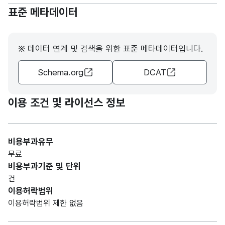
명
(VAR
지청
표준 메타데이터
CHA
명
R)
※ 데이터 연계 및 검색을 위한 표준 메타데이터입니다.
가변
문자
고용
고용
Schema.org
DCAT
형
센터
센터
200
(VAR
명
명
CHA
이용 조건 및 라이선스 정보
R)
가변
비용부과유무
문자
훈련
훈련
무료
형
기관
기관
150
비용부과기준 및 단위
(VAR
유형
유형
건
CHA
이용허락범위
R)
이용허락범위 제한 없음
가변