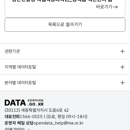
바로가기
목록으로 돌아가기
행정안전부
관련기관
한국지능정보사회진흥원
서울 열린데이터광장
지역별 데이터포털
오픈데이터포럼
경기데이터드림
기상자료개방포털
국가정보자원관리원
분야별 데이터포털
부산데이터웨이브
국토교통부 공간정보오픈플랫폼
한국지역정보개발원
D-데이터허브
공공데이터포털 바로가기
환경부 환경데이터포털
인천데이터포털
(30112) 세종특별자치시 도움6로 42
문화데이터광장
대표전화
1566-0025
| (유료, 평일 09시-18시)
울산광역시 데이터포털
운영자 메일 상담
opendata_help@nia.or.kr
농림축산식품 공공데이터포털
이용가이드