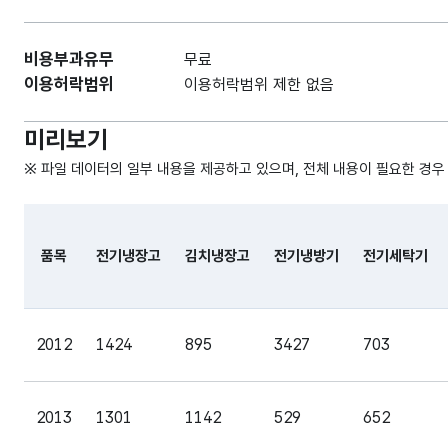
비용부과유무
무료
이용허락범위
이용허락범위 제한 없음
미리보기
※ 파일 데이터의 일부 내용을 제공하고 있으며, 전체 내용이 필요한 경우
품목
전기냉장고
김치냉장고
전기냉방기
전기세탁기
파일 데이터의 일부 내용의 표로 센터명, 프로그램명, 강습요일
2012
1424
895
3427
703
2013
1301
1142
529
652