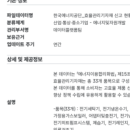
기본 정보
파일데이터명
한국에너지공단_효율관리기자재 신고 현황_
분류체계
산업·통상·중소기업 - 에너지및자원개발
관리부서명
데이터플랫폼팀
보유근거
업데이트 주기
연간
상세 및 제공정보
본 데이터는 「에너지이용합리화법」 제15
효율관리기자재는 총 33개 품목으로 구성
본 데이터를 통해 소비자는 고효율 제품 선
향상 정책 수립에 유용하게 활용할 수 있
설명
-품목(33개) : 전기세탁기, 전기냉온수
가정용가스보일러, 어댑터및충전기, 전기냉
전기히트펌프시스템, 제습기, 전기레인지, 
의류건조기