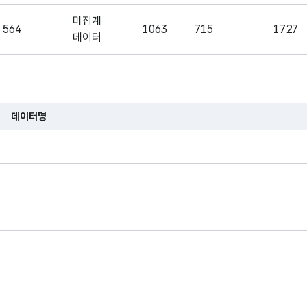
미집계
564
1063
715
1727
백열전구
백열전구
데이터
미집계
580
1131
766
1955
형광램프
형광램프
데이터
데이터명
미집계
718
1381
737
1861
안정기내장형램프
안정기내
습니다.
데이터
미집계
807
1525
742
2285
삼상유도전동기
삼상유도
데이터
미집계
1130
2222
1853
3720
가정용가스보일러
가정용가
데이터
미집계
865
1851
649
2723
어댑터 충전기
어댑터 
데이터