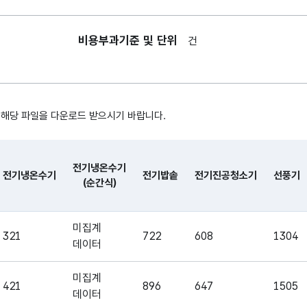
비용부과기준 및 단위
전기냉온수기
전기냉온
건
전기냉온수기(순간식)
전기냉온
 해당 파일을 다운로드 받으시기 바랍니다.
전기밥솥
전기밥솥
전기냉온수기
전기냉온수기
전기밥솥
전기진공청소기
선풍기
(순간식)
전기진공청소기
전기진공
, 시간, 장소로 구성되어있습니다.
미집계
321
722
608
1304
선풍기
선풍기
데이터
미집계
421
896
647
1505
공기청정기
공기청정
데이터