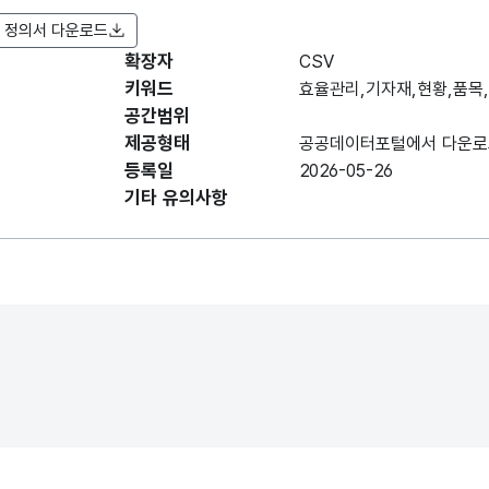
 정의서 다운로드
확장자
항목명
CSV
항목명
항목 설명
(영문명)
키워드
효율관리,기자재,현황,품목
공간범위
데이터 항목 표로 항목명, 항목명(영문명), 항목 
제공형태
공공데이터포털에서 다운로
품목
품목
등록일
2026-05-26
기타 유의사항
전기냉장고
전기냉장
김치냉장고
김치냉장
전기냉방기
전기냉방
전기세탁기
전기세탁