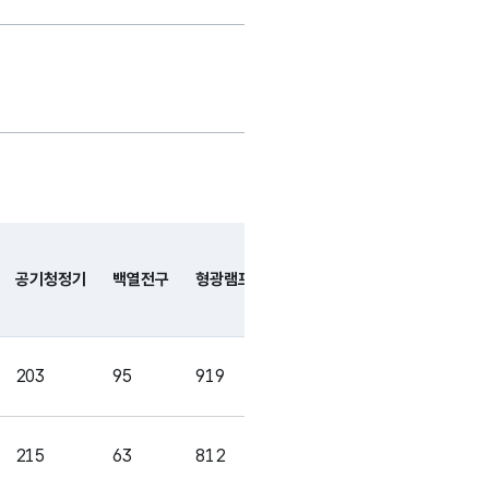
가변문자형
수기
99
(VARCHAR)
가변문자형
수기(순간식)
99
(VARCHAR)
가변문자형
99
(VARCHAR)
공기청정기
백열전구
형광램프
안정기내장형램프
삼상유도전
가변문자형
청소기
99
(VARCHAR)
가변문자형
203
95
919
1544
3188
99
(VARCHAR)
가변문자형
215
63
812
1349
3365
기
99
(VARCHAR)