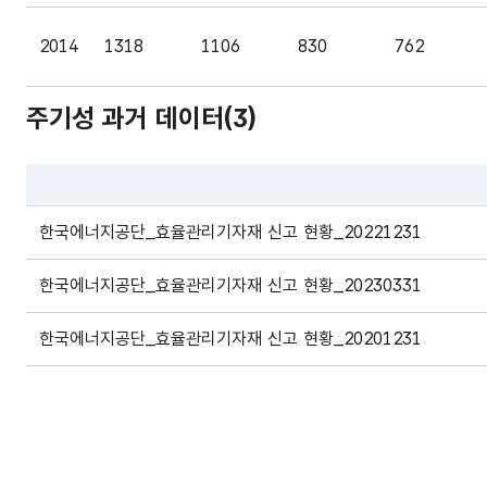
2014
1318
1106
830
762
주기성 과거 데이터(
3
)
2015
1432
1289
1105
907
2016
1820
1690
1343
1016
파일 데이터의 과거 데이터표로 데이터명, 등록일로 구성되어있
한국에너지공단_효율관리기자재 신고 현황_20221231
2017
2131
714
1640
289
한국에너지공단_효율관리기자재 신고 현황_20230331
한국에너지공단_효율관리기자재 신고 현황_20201231
2018
3886
1142
2852
782
2019
2877
1492
752
538