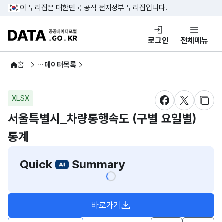
콘텐츠 바로가기
푸터 바로가기
이 누리집은 대한민국 공식 전자정부 누리집입니다.
DATA.GO.KR 공공데이터포털
로그인
전체메뉴
공공데이터
홈
데이터목록
XLSX
새창 열림
새창 열림
새창
서울특별시_차량통행속도 (구별 요일별)
통계
Quick
Summary
바로가기
새창열림