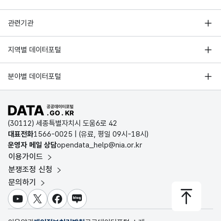
행정안전부
관련기관
한국지능정보사회진흥원
서울 열린데이터광장
지역별 데이터포털
오픈데이터포럼
경기데이터드림
기상자료개방포털
국가정보자원관리원
분야별 데이터포털
부산데이터웨이브
국토교통부 공간정보오픈플랫폼
한국지역정보개발원
D-데이터허브
공공데이터포털 바로가기
환경부 환경데이터포털
인천데이터포털
(30112) 세종특별자치시 도움6로 42
문화데이터광장
대표전화
1566-0025
| (유료, 평일 09시-18시)
울산광역시 데이터포털
운영자 메일 상담
opendata_help@nia.or.kr
농림축산식품 공공데이터포털
이용가이드
전남광주통합특별시 빅데이터 플랫폼
보건의료빅데이터개방시스템
분쟁조정 신청
대전광역시 데이터포털
문의하기
식품의약품안전처 데이터포털
세종특별자치시 데이터포털
교육통계서비스
유튜브
X
페이스북
블로그
충청북도 데이터허브