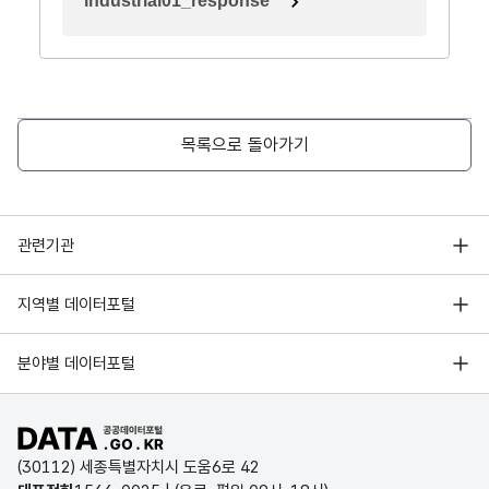
industrial01_response
목록으로 돌아가기
행정안전부
관련기관
한국지능정보사회진흥원
서울 열린데이터광장
지역별 데이터포털
오픈데이터포럼
경기데이터드림
기상자료개방포털
국가정보자원관리원
분야별 데이터포털
부산데이터웨이브
국토교통부 공간정보오픈플랫폼
한국지역정보개발원
D-데이터허브
공공데이터포털 바로가기
환경부 환경데이터포털
인천데이터포털
(30112) 세종특별자치시 도움6로 42
문화데이터광장