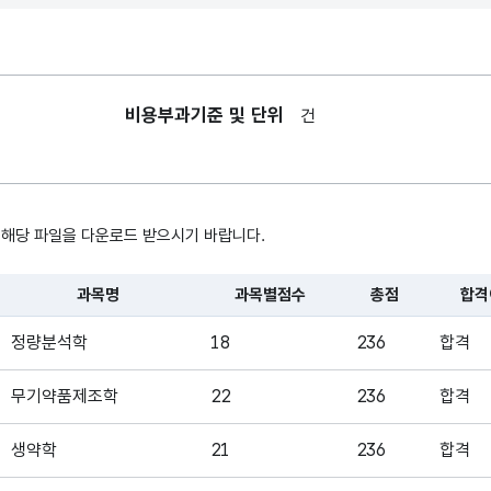
회차
한국보건의료인
국가시험
비용부과기준 및 단위
일련번호
건
응시자
일련번호
한국보건의료인
국가시험
 해당 파일을 다운로드 받으시기 바랍니다.
과목명
응시자가
응시한 과목
과목명
과목별점수
총점
합격
, 시간, 장소로 구성되어있습니다.
한국보건의료인
정량분석학
18
236
합격
국가시험
과목별점수
응시자의
무기약품제조학
22
236
합격
과목별 점수
생약학
21
236
합격
한국보건의료인