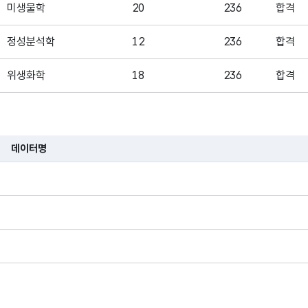
총점
국가시험
미생물학
20
236
합격
응시자의 총점
정성분석학
12
236
합격
한국보건의료인
국가시험
위생화학
18
236
합격
합격여부
응시자들의
합격여부
생화학
19
236
합격
한국보건의료인
약전
22
236
합격
데이터명
성별
국가시험
습니다.
응시자의 성별
유기약품제조학
21
236
합격
한국보건의료인
약제학
21
236
합격
국가시험
연령대
응시자들의
약사관계법규
21
236
합격
연령대
약물학
21
236
합격