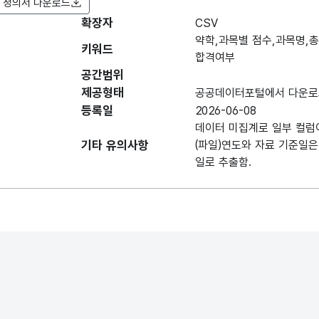
 정의서 다운로드
확장자
항목명
CSV
항목명
항목 설명
도
(영문명)
약학,과목별 점수,과목명,
키워드
합격여부
데이터 항목 표로 항목명, 항목명(영문명), 항목 
공간범위
한국보건의료인
제공형태
국가시험
공공데이터포털에서 다운로
연도
응시자들이
등록일
2026-06-08
해당 시험을
데이터 미집계로 일부 컬럼
응시한 연도
기타 유의사항
(파일)연도와 자료 기준일은
일로 추출함.
한국보건의료인
국가시험
직종
응시자의
시험응시 직종
한국보건의료인
국가시험
회차
응시자들의
응시한 시험의