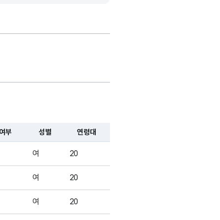
숫자형
5
-
(NUMERIC)
가변문자형
17
-
(VARCHAR)
여부
성별
연령대
여
20
숫자형
3
-
(NUMERIC)
여
20
여
20
숫자형