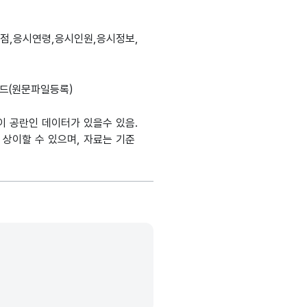
생성출처
메인분류
데이터타입
최대길이
표현방식
단위
총점,응시연령,응시인원,응시정보,
정보시스템
설명, 도메인분류, 데이터타입, 최대길이, 표현방식, 단위, 생성출처(
드(원문파일등록)
고정문자형
4
-
(CHAR)
이 공란인 데이터가 있을수 있음.
 상이할 수 있으며, 자료는 기준
고정문자형
40
-
(CHAR)
숫자형
2
-
(NUMERIC)