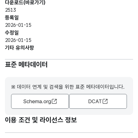
다운로드(바로가기)
형
계
계
255
2513
(VAR
등록일
CHA
2026-01-15
R)
수정일
2026-01-15
가변
기타 유의사항
문자
형
일본
일본
255
표준 메타데이터
(VAR
CHA
R)
※ 데이터 연계 및 검색을 위한 표준 메타데이터입니다.
가변
Schema.org
DCAT
문자
형
미국
미국
255
(VAR
이용 조건 및 라이선스 정보
CHA
R)