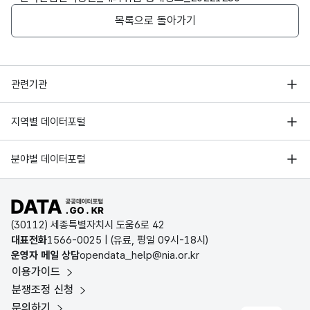
문자
베트
베트
형
목록으로 돌아가기
2025
6607
2257
958
327
403
126
255
남
남
(VAR
한국산업인력공단_해외취업 통계정보_20200507
CHA
R)
행정안전부
관련기관
한국산업인력공단_해외취업 통계정보_20200507
가변
한국지능정보사회진흥원
문자
서울 열린데이터광장
지역별 데이터포털
인도
인도
오픈데이터포럼
형
네시
네시
255
경기데이터드림
(VAR
기상자료개방포털
국가정보자원관리원
아
아
분야별 데이터포털
CHA
부산데이터웨이브
국토교통부 공간정보오픈플랫폼
한국지역정보개발원
R)
D-데이터허브
공공데이터포털 바로가기
환경부 환경데이터포털
가변
인천데이터포털
(30112) 세종특별자치시 도움6로 42
문화데이터광장
문자
대표전화
1566-0025
| (유료, 평일 09시-18시)
울산광역시 데이터포털
형
운영자 메일 상담
opendata_help@nia.or.kr
농림축산식품 공공데이터포털
독일
독일
255
(VAR
이용가이드
전남광주통합특별시 빅데이터 플랫폼
보건의료빅데이터개방시스템
CHA
분쟁조정 신청
대전광역시 데이터포털
R)
문의하기