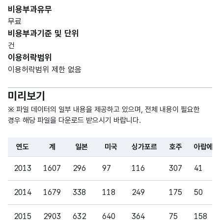
비용부과유무
가변
무료
문자
비용부과기준 및 단위
싱가
싱가
형
255
건
포르
포르
(VAR
이용허락범위
CHA
이용허락범위 제한 없음
R)
미리보기
가변
문자
※ 파일 데이터의 일부 내용을 제공하고 있으며, 전체 내용이 필요한
형
경우 해당 파일을 다운로드 받으시기 바랍니다.
호주
호주
255
(VAR
CHA
연도
계
일본
미국
싱가포르
호주
아랍에미
R)
파일 데이터의 일부 내용의 표로 센터명, 프로그램명, 강습요일,
2013
1607
296
97
116
307
41
가변
문자
2014
1679
338
118
249
175
50
아랍
아랍
형
에미
에미
255
(VAR
2015
2903
632
640
364
75
158