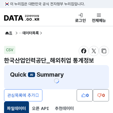
콘텐츠 바로가기
푸터 바로가기
이 누리집은 대한민국 공식 전자정부 누리집입니다.
DATA.GO.KR 공공데이터포털
로그인
전체메뉴
공공데이터
홈
데이터목록
CSV
새창 열림
새창 열림
새창
한국산업인력공단_해외취업 통계정보
Quick
Summary
관심목록에 추가
0
0
파일데이터
오픈 API
추천데이터
선택됨