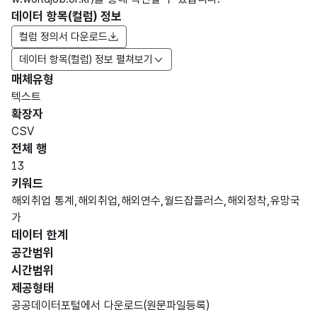
데이터 항목(컬럼) 정보
컬럼 정의서 다운로드
데이터 항목(컬럼) 정보 펼쳐보기
매체유형
항목
텍스트
도메
데이
항목
명
항목
최대
표현
확장자
인분
터타
명
(영문
설명
길이
방식
류
입
CSV
명)
전체 행
데이터 항목 표로 항목명, 항목명(영문명), 항목 설명, 도메인분류
13
가변
키워드
문자
해외취업 통계,해외취업,해외연수,월드잡플러스,해외정착,유망국
형
가
연도
연도
255
(VAR
데이터 한계
CHA
공간범위
R)
시간범위
제공형태
가변
공공데이터포털에서 다운로드(원문파일등록)
문자