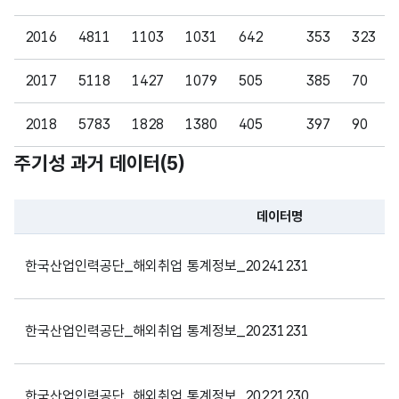
리트
리트
CHA
R)
2016
4811
1103
1031
642
353
323
가변
2017
5118
1427
1079
505
385
70
문자
형
2018
5783
1828
1380
405
397
90
중국
중국
255
(VAR
주기성 과거 데이터(
5
)
CHA
2019
6816
2469
1524
473
340
40
R)
2020
4400
1220
901
304
121
63
데이터명
가변
파일 데이터의 과거 데이터표로 데이터명, 등록일로 구성되어있
문자
2021
3727
586
1075
137
61
58
한국산업인력공단_해외취업 통계정보_20241231
캐나
캐나
형
255
다
다
(VAR
2022
5024
1154
1506
240
160
112
CHA
한국산업인력공단_해외취업 통계정보_20231231
R)
2023
5463
1293
1659
299
191
96
가변
2024
5720
1531
1341
267
334
80
한국산업인력공단_해외취업 통계정보_20221230