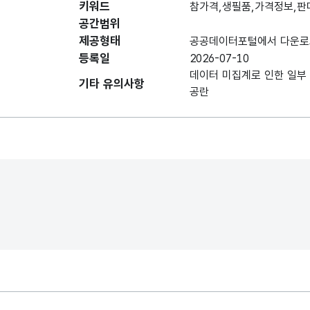
키워드
참가격,생필품,가격정보,판
공간범위
데이터 항목 표로 항목명, 항목명(영문명), 항목 
상
제공형태
공공데이터포털에서 다운로
상품명
GOOD_NAME
대
등록일
2026-07-10
내용
데이터 미집계로 인한 일부
기타 유의사항
공란
상품
조사일
GOOD_INSPECT_DAY
조
날짜
상품
판매가격
GOOD_PRICE
가격
내용
상
판
판매업소
SORE_NAME
대
내용