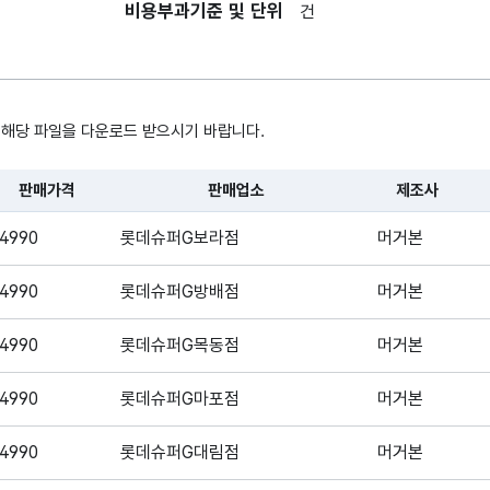
비용부과기준 및 단위
건
상
제
제조사
MANUFACTURE
대
내용
 해당 파일을 다운로드 받으시기 바랍니다.
상품
세일여부
SALE_YN
여부
판매가격
판매업소
제조사
내용
, 시간, 장소로 구성되어있습니다.
4990
롯데슈퍼G보라점
머거본
상
원
4990
롯데슈퍼G방배점
머거본
원플러스원
ONEPLUSONE_YN
여부
내용
4990
롯데슈퍼G목동점
머거본
4990
롯데슈퍼G마포점
머거본
4990
롯데슈퍼G대림점
머거본