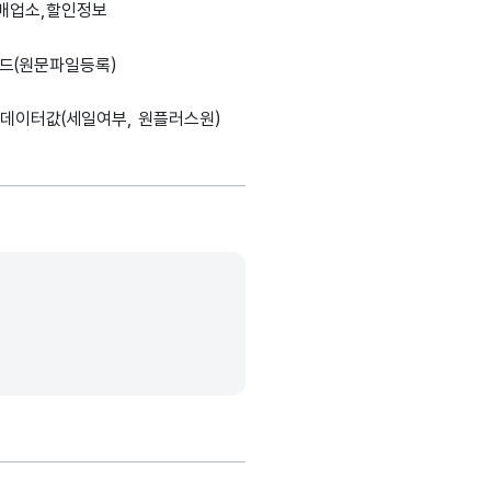
매업소,할인정보
설명, 도메인분류, 데이터타입, 최대길이, 표현방식, 단위, 생성출처(
품명에
드(원문파일등록)
가변문자형
한
명칭_명
37
해당없음
해
(VARCHAR)
입니다.
 데이터값(세일여부, 원플러스원)
 가격을
YYYY-
날짜/시간
가변문자형
사한
5
MM-
해
_연월일
(VARCHAR)
입니다.
DD
의 판매
가변문자형
에 대한
금액_가격
5
해당없음
원
(VARCHAR)
입니다.
품
매업소명에
가변문자형
명칭_명
14
해당없음
해
한
(VARCHAR)
입니다.