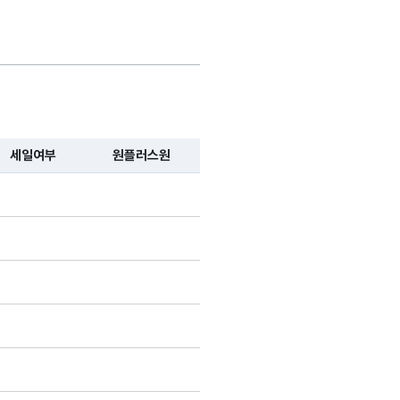
품의
조사명에
가변문자형
명칭_명
11
해당없음
해
한
(VARCHAR)
입니다.
의 할인
가변문자형
에 대한
코드_여부
1
Y,N
해
세일여부
원플러스원
(VARCHAR)
입니다.
품의
플러스원
가변문자형
코드_여부
1
Y,N
해
에 대한
(VARCHAR)
입니다.