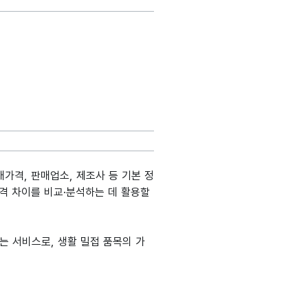
가격, 판매업소, 제조사 등 기본 정
가격 차이를 비교·분석하는 데 활용할
 서비스로, 생활 밀접 품목의 가
 설명
도메인분류
데이터타입
최대길이
표현방식
단