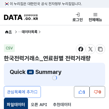
콘텐츠 바로가기
푸터 바로가기
이 누리집은 대한민국 공식 전자정부 누리집입니다.
DATA.GO.KR 공공데이터포털
로그인
전체메뉴
공공데이터
홈
데이터목록
CSV
새창 열림
새창 열림
새창
한국전력거래소_연료원별 전력거래량
Quick
Summary
관심목록에 추가
1
0
파일데이터
오픈 API
추천데이터
선택됨