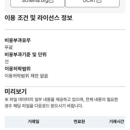
Schema.org
DCAT
가변
전력
전력
문자
거래
거래
형
이용 조건 및 라이선스 정보
량
량
20
(VAR
(MW
(MW
CHA
h)
h)
R)
비용부과유무
무료
비용부과기준 및 단위
건
이용허락범위
이용허락범위 제한 없음
미리보기
※ 파일 데이터의 일부 내용을 제공하고 있으며, 전체 내용이 필요한
경우 해당 파일을 다운로드 받으시기 바랍니다.
거래일
연료원
거래시간