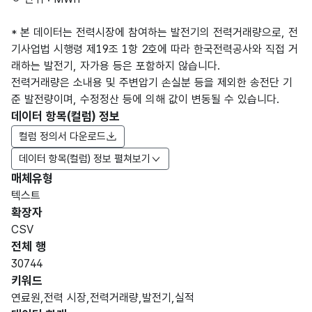
* 본 데이터는 전력시장에 참여하는 발전기의 전력거래량으로, 전
기사업법 시행령 제19조 1항 2호에 따라 한국전력공사와 직접 거
래하는 발전기, 자가용 등은 포함하지 않습니다.
전력거래량은 소내용 및 주변압기 손실분 등을 제외한 송전단 기
준 발전량이며, 수정정산 등에 의해 값이 변동될 수 있습니다.
데이터 항목(컬럼) 정보
컬럼 정의서 다운로드
데이터 항목(컬럼) 정보 펼쳐보기
매체유형
항목
텍스트
도메
데이
항목
명
항목
최대
표현
확장자
인분
터타
명
(영문
설명
길이
방식
류
입
CSV
명)
전체 행
데이터 항목 표로 항목명, 항목명(영문명), 항목 설명, 도메인분류
30744
가변
키워드
문자
연료원,전력 시장,전력거래량,발전기,실적
거래
거래
형