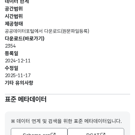
데이터 한계
10
일
일
(VAR
공간범위
CHA
시간범위
R)
제공형태
공공데이터포털에서 다운로드(원문파일등록)
가변
다운로드(바로가기)
문자
2354
연료
연료
형
10
등록일
원
원
(VAR
2024-12-11
CHA
수정일
R)
2025-11-17
기타 유의사항
가변
문자
표준 메타데이터
거래
거래
형
2
시간
시간
(VAR
CHA
※ 데이터 연계 및 검색을 위한 표준 메타데이터입니다.
R)