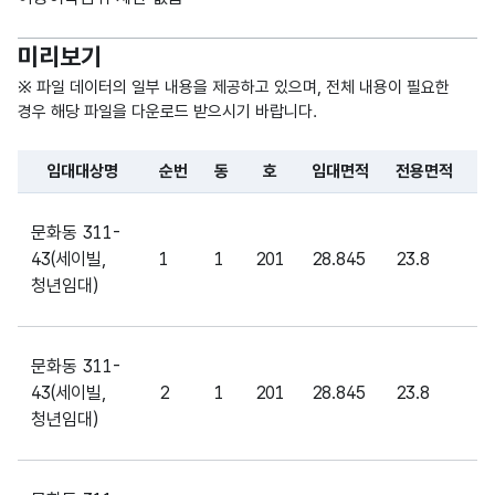
숫자
미리보기
형
전용
전용
(NU
10
※ 파일 데이터의 일부 내용을 제공하고 있으며, 전체 내용이 필요한
면적
면적
MER
경우 해당 파일을 다운로드 받으시기 바랍니다.
IC)
임대대상명
순번
동
호
임대면적
전용면적
공
숫자
파일 데이터의 일부 내용의 표로 센터명, 프로그램명, 강습요일,
형
공용
공용
문화동 311-
(NU
10
면적
면적
43(세이빌,
1
1
201
28.845
23.8
5
MER
청년임대)
IC)
가변
문화동 311-
문자
43(세이빌,
2
1
201
28.845
23.8
5
임대
임대
형
50
청년임대)
구분
구분
(VAR
CHA
R)