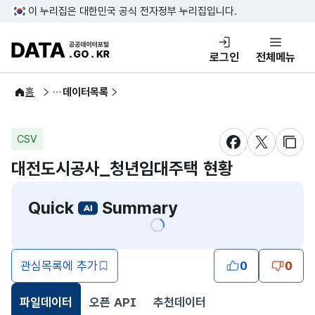
콘텐츠 바로가기
푸터 바로가기
이 누리집은 대한민국 공식 전자정부 누리집입니다.
DATA.GO.KR 공공데이터포털
로그인
전체메뉴
공공데이터
홈
데이터목록
CSV
새창 열림
새창 열림
새창
대전도시공사_청년임대주택 현황
Quick
Summary
관심목록에 추가
0
0
파일데이터
오픈 API
추천데이터
선택됨