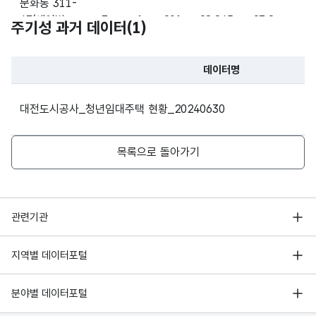
문화동 311-
43(세이빌,
3
1
201
28.845
23.8
5
주기성 과거 데이터(
1
)
숫자
청년임대)
형
보증
보증
(NU
10
금
금
데이터명
MER
문화동 311-
파일 데이터의 과거 데이터표로 데이터명, 등록일로 구성되어있
IC)
43(세이빌,
4
1
201
28.845
23.8
5
대전도시공사_청년임대주택 현황_20240630
청년임대)
숫자
형
목록으로 돌아가기
월임
월임
(NU
10
대료
대료
문화동 311-
MER
43(세이빌,
5
1
202
27.463
22.66
4
IC)
청년임대)
행정안전부
관련기관
가변
한국지능정보사회진흥원
문자
서울 열린데이터광장
지역별 데이터포털
문화동 311-
오픈데이터포럼
형
주소
주소
200
43(세이빌,
6
1
202
27.463
22.66
4
경기데이터드림
(VAR
기상자료개방포털
국가정보자원관리원
청년임대)
분야별 데이터포털
CHA
부산데이터웨이브