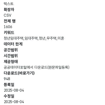
항목
텍스트
도메
데이
항목
명
항목
최대
표현
확장자
인분
터타
명
(영문
설명
길이
방식
류
입
CSV
명)
전체 행
데이터 항목 표로 항목명, 항목명(영문명), 항목 설명, 도메인분류
1606
가변
키워드
문자
청년임대주택,임대주택,청년,무주택,미혼
임대
임대
형
데이터 한계
대상
대상
100
(VAR
명
명
공간범위
CHA
시간범위
R)
제공형태
공공데이터포털에서 다운로드(원문파일등록)
숫자
다운로드(바로가기)
형
948
순번
순번
(NU
5
등록일
MER
2025-08-04
IC)
수정일
2025-08-04
가변