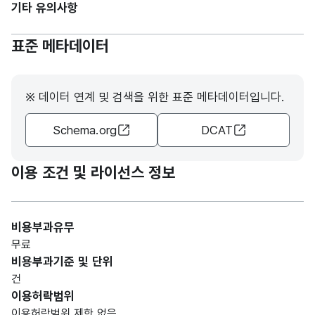
기타 유의사항
문자
형
동
동
5
표준 메타데이터
(VAR
CHA
R)
※ 데이터 연계 및 검색을 위한 표준 메타데이터입니다.
가변
Schema.org
DCAT
문자
형
호
호
5
(VAR
이용 조건 및 라이선스 정보
CHA
R)
비용부과유무
숫자
무료
형
임대
임대
비용부과기준 및 단위
(NU
10
면적
면적
건
MER
이용허락범위
IC)
이용허락범위 제한 없음