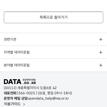
목록으로 돌아가기
행정안전부
관련기관
한국지능정보사회진흥원
서울 열린데이터광장
지역별 데이터포털
오픈데이터포럼
경기데이터드림
기상자료개방포털
국가정보자원관리원
분야별 데이터포털
부산데이터웨이브
국토교통부 공간정보오픈플랫폼
한국지역정보개발원
D-데이터허브
공공데이터포털 바로가기
환경부 환경데이터포털
인천데이터포털
(30112) 세종특별자치시 도움6로 42
문화데이터광장
대표전화
1566-0025
| (유료, 평일 09시-18시)
울산광역시 데이터포털
운영자 메일 상담
opendata_help@nia.or.kr
농림축산식품 공공데이터포털
이용가이드
전남광주통합특별시 빅데이터 플랫폼