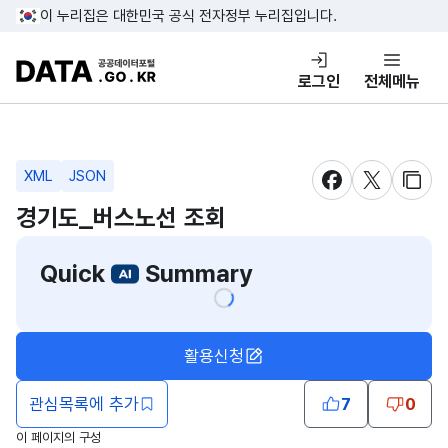
콘텐츠 바로가기
푸터 바로가기
이 누리집은 대한민국 공식 전자정부 누리집입니다.
DATA.GO.KR 공공데이터포털
로그인
전체메뉴
XML
JSON
새창 열림
새창 열림
새창
경기도_버스노선 조회
Quick
Summary
활용신청
관심목록에 추가
7
0
이 페이지의 구성