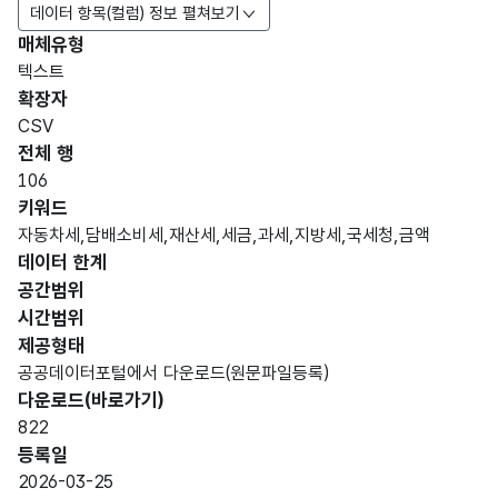
데이터 항목(컬럼) 정보 펼쳐보기
매체유형
항목
텍스트
도메
데이
항목
명
항목
최대
표현
확장자
인분
터타
명
(영문
설명
길이
방식
류
입
CSV
명)
전체 행
데이터 항목 표로 항목명, 항목명(영문명), 항목 설명, 도메인분류
106
가변
키워드
문자
자동차세,담배소비세,재산세,세금,과세,지방세,국세청,금액
시도
시도
형
데이터 한계
93
명
명
(VAR
공간범위
CHA
시간범위
R)
제공형태
공공데이터포털에서 다운로드(원문파일등록)
가변
다운로드(바로가기)
문자
822
시군
시군
형
93
등록일
구명
구명
(VAR
2026-03-25
CHA