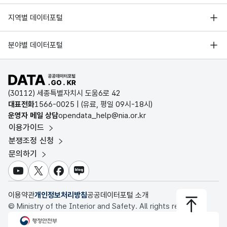
CHA
한국지능정보사회진흥원
R)
서울 열린데이터광장
지역별 데이터포털
전북특별자치도
남원시
45190
2017
등록면
오픈데이터포럼
경기데이터드림
가변
기상자료개방포털
국가정보자원관리원
분야별 데이터포털
문자
부산데이터웨이브
전북특별자치도
남원시
45190
2017
지방교
국토교통부 공간정보오픈플랫폼
징수
징수
형
한국지역정보개발원
93
D-데이터허브
율
율
(VAR
공공데이터포털 바로가기
환경부 환경데이터포털
CHA
인천데이터포털
(30112) 세종특별자치시 도움6로 42
전북특별자치도
남원시
45190
2017
지방소
R)
문화데이터광장
대표전화
1566-0025
| (유료, 평일 09시-18시)
울산광역시 데이터포털
운영자 메일 상담
opendata_help@nia.or.kr
농림축산식품 공공데이터포털
가변
이용가이드
전남광주통합특별시 빅데이터 플랫폼
전북특별자치도
남원시
45190
2017
지방소
데이
데이
문자
보건의료빅데이터개방시스템
분쟁조정 신청
대전광역시 데이터포털
터
터
형
93
문의하기
식품의약품안전처 데이터포털
기준
기준
(VAR
세종특별자치시 데이터포털
전북특별자치도
남원시
45190
2017
지역자
일자
일자
CHA
교육통계서비스
유튜브
X
페이스북
블로그
R)
충청북도 데이터허브
이용약관
개인정보처리방침
공공데이터포털 소개
전북특별자치도
남원시
45190
2018
도축세
© Ministry of the Interior and Safety. All rights reserved.
행정안전부