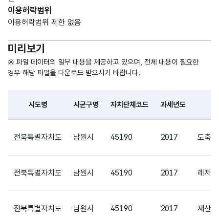
세목
세목
형
93
이용허락범위
명
명
(VAR
이용허락범위 제한 없음
CHA
R)
미리보기
가변
※ 파일 데이터의 일부 내용을 제공하고 있으며, 전체 내용이 필요한
문자
경우 해당 파일을 다운로드 받으시기 바랍니다.
부과
부과
형
93
금액
금액
(VAR
시도명
시군구명
자치단체코드
과세년도
세
CHA
R)
파일 데이터의 일부 내용의 표로 센터명, 프로그램명, 강습요일,
전북특별자치도
남원시
45190
2017
도축세
가변
문자
수납
수납
형
전북특별자치도
남원시
45190
2017
93
레저세
급액
급액
(VAR
CHA
R)
전북특별자치도
남원시
45190
2017
재산세