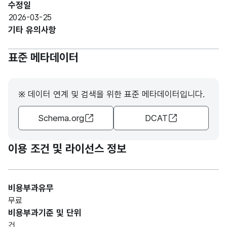
수정일
R)
2026-03-25
기타 유의사항
가변
문자
자치
자치
표준 메타데이터
형
단체
단체
93
(VAR
코드
코드
CHA
※ 데이터 연계 및 검색을 위한 표준 메타데이터입니다.
R)
Schema.org
DCAT
가변
문자
과세
과세
형
이용 조건 및 라이선스 정보
93
년도
년도
(VAR
CHA
R)
비용부과유무
무료
가변
비용부과기준 및 단위
문자
건