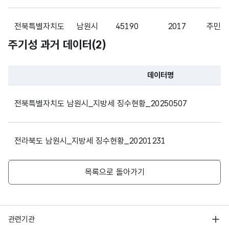
가변
문자
전북특별자치도
남원시
45190
2017
주민세
환급
환급
형
93
주기성 과거 데이터(
2
)
금액
금액
(VAR
CHA
전북특별자치도
남원시
45190
2017
취득세
R)
데이터명
파일 데이터의 과거 데이터표로 데이터명, 등록일로 구성되어있
가변
전북특별자치도
남원시
45190
2017
자동차
전북특별자치도 남원시_지방세 징수현황_20250507
문자
결손
결손
형
93
금액
금액
(VAR
전북특별자치도
남원시
45190
2017
과년도
전라북도 남원시_지방세 징수현황_20201231
CHA
R)
목록으로 돌아가기
전북특별자치도
남원시
45190
2017
담배소
가변
문자
미수
미수
형
납
납
93
전북특별자치도
남원시
45190
2017
도시계
행정안전부
(VAR
관련기관
금액
금액