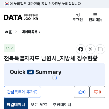
콘텐츠 바로가기
푸터 바로가기
이 누리집은 대한민국 공식 전자정부 누리집입니다.
DATA.GO.KR 공공데이터포털
로그인
전체메뉴
공공데이터
홈
데이터목록
CSV
새창 열림
새창 열림
새창
전북특별자치도 남원시_지방세 징수현황
Quick
Summary
관심목록에 추가
0
0
파일데이터
오픈 API
추천데이터
선택됨