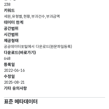
데이터 항목 표로 항목명, 항목명(영문명), 항목 설명, 도메인분류
238
가변
키워드
문자
세원,유형별,현황,부과건수,부과금액
시도
시도
형
데이터 한계
30
명
명
(VAR
공간범위
CHA
시간범위
R)
제공형태
공공데이터포털에서 다운로드(원문파일등록)
가변
다운로드(바로가기)
문자
648
시군
시군
형
30
등록일
구명
구명
(VAR
2022-06-16
CHA
수정일
R)
2025-08-21
기타 유의사항
가변
문자
자치
자치
표준 메타데이터
형
단체
단체
30
(VAR