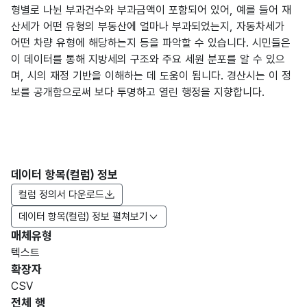
형별로 나뉜 부과건수와 부과금액이 포함되어 있어, 예를 들어 재
산세가 어떤 유형의 부동산에 얼마나 부과되었는지, 자동차세가
어떤 차량 유형에 해당하는지 등을 파악할 수 있습니다. 시민들은
이 데이터를 통해 지방세의 구조와 주요 세원 분포를 알 수 있으
며, 시의 재정 기반을 이해하는 데 도움이 됩니다. 경산시는 이 정
보를 공개함으로써 보다 투명하고 열린 행정을 지향합니다.
데이터 항목(컬럼) 정보
컬럼 정의서 다운로드
데이터 항목(컬럼) 정보 펼쳐보기
매체유형
항목
텍스트
도메
데이
항목
명
항목
최대
표현
확장자
인분
터타
명
(영문
설명
길이
방식
류
입
CSV
명)
전체 행