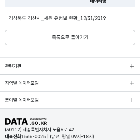
데이터명
경상북도
경산시
47290
2023
지방소득세
파일 데이터의 과거 데이터표로 데이터명, 등록일로 구성되어있
경상북도 경산시_세원 유형별 현황_12/31/2019
경상북도
경산시
47290
2023
지방소득세
목록으로 돌아가기
경상북도
경산시
47290
2023
재산세
경상북도
경산시
47290
2023
재산세
행정안전부
관련기관
경상북도
경산시
47290
2023
재산세
한국지능정보사회진흥원
서울 열린데이터광장
지역별 데이터포털
오픈데이터포럼
경상북도
경산시
47290
2023
자동차세
경기데이터드림
기상자료개방포털
국가정보자원관리원
분야별 데이터포털
부산데이터웨이브
경상북도
경산시
47290
2023
자동차세
국토교통부 공간정보오픈플랫폼
한국지역정보개발원
D-데이터허브
공공데이터포털 바로가기
경상북도
경산시
47290
2023
자동차세
환경부 환경데이터포털
인천데이터포털
(30112) 세종특별자치시 도움6로 42
문화데이터광장
경상북도
경산시
47290
2023
자동차세
대표전화
1566-0025
| (유료, 평일 09시-18시)
울산광역시 데이터포털