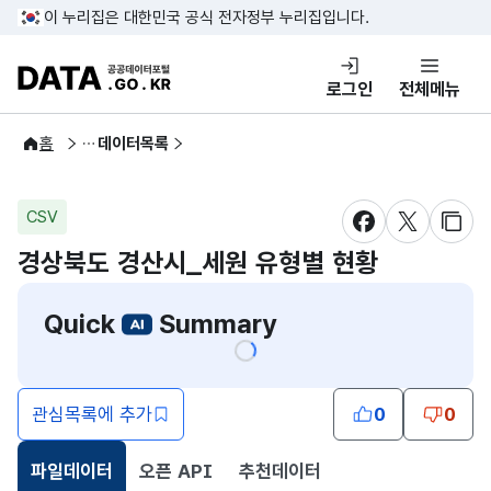
콘텐츠 바로가기
푸터 바로가기
이 누리집은 대한민국 공식 전자정부 누리집입니다.
DATA.GO.KR 공공데이터포털
로그인
전체메뉴
공공데이터
홈
데이터목록
CSV
새창 열림
새창 열림
새창
경상북도 경산시_세원 유형별 현황
Quick
Summary
관심목록에 추가
0
0
파일데이터
오픈 API
추천데이터
선택됨