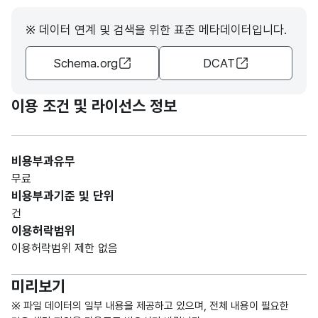
코드
코드
CHA
※ 데이터 연계 및 검색을 위한 표준 메타데이터입니다.
R)
Schema.org
DCAT
가변
문자
과세
과세
형
이용 조건 및 라이선스 정보
30
년도
년도
(VAR
CHA
R)
비용부과유무
무료
가변
비용부과기준 및 단위
문자
건
세목
세목
형
30
이용허락범위
명
명
(VAR
이용허락범위 제한 없음
CHA
R)
미리보기
가변
※ 파일 데이터의 일부 내용을 제공하고 있으며, 전체 내용이 필요한