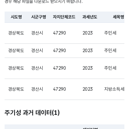
문자
경우 해당 파일을 다운로드 받으시기 바랍니다.
세원
세원
형
유형
유형
30
(VAR
시도명
시군구명
자치단체코드
과세년도
세목명
명
명
CHA
파일 데이터의 일부 내용의 표로 센터명, 프로그램명, 강습요일,
R)
경상북도
경산시
47290
2023
주민세
가변
문자
경상북도
경산시
47290
2023
주민세
부과
부과
형
30
건수
건수
(VAR
경상북도
경산시
47290
2023
주민세
CHA
R)
경상북도
경산시
47290
2023
지방소득세
가변
문자
부과
부과
형
30
경상북도
경산시
47290
2023
지방소득세
주기성 과거 데이터(
1
)
금액
금액
(VAR
CHA
R)