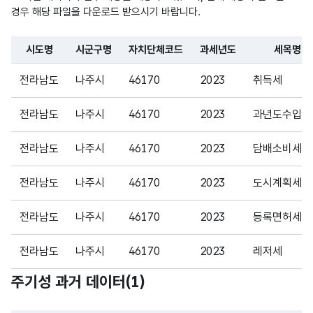
CHA
경우 해당 파일을 다운로드 받으시기 바랍니다.
R)
시도명
시군구명
자치단체코드
과세년도
세목명
가변
파일 데이터의 일부 내용의 표로 센터명, 프로그램명, 강습요일,
문자
전라남도
나주시
46170
2023
취득세
수납
수납
형
255
급액
금액
(VAR
전라남도
나주시
46170
2023
과년도수입
CHA
R)
전라남도
나주시
46170
2023
담배소비세
가변
전라남도
나주시
46170
2023
도시계획세
문자
환급
환급
형
전라남도
나주시
46170
2023
등록면허세
255
금액
금액
(VAR
CHA
전라남도
나주시
46170
2023
레저세
R)
주기성 과거 데이터(
1
)
전라남도
나주시
46170
2023
자동차세
가변