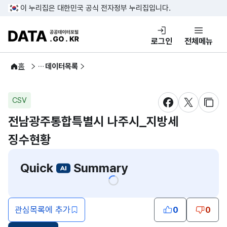
콘텐츠 바로가기
푸터 바로가기
이 누리집은 대한민국 공식 전자정부 누리집입니다.
DATA.GO.KR 공공데이터포털
로그인
전체메뉴
공공데이터
홈
데이터목록
CSV
새창 열림
새창 열림
새창
전남광주통합특별시 나주시_지방세
징수현황
Quick
Summary
관심목록에 추가
0
0