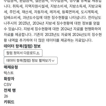
수납금액, 환급금액, 결손금액, 미수납금액, 징수율 항목을 제공합
니다. 취득세, 지역자원시설세, 지방소비세, 지방소득세, 지방교육
세, 주민세, 재산세, 자동차세, 레저세, 등록면허세, 도시계획세,
담배소비세, 과년도수입에 대한 징수현황을 나타냅니다. 전라남도
나주시의 2023년, 2024년 지방세 징수현황에 대한 정보를 얻을
수 있습니다. 지방세 징수현황에 대한 2024년 자료를 현행화하여
자료를 제공합니다. 기존의 2023년도 자료에 2024년도의 징수현
황 내역을 추가하여 더 많은 데이터를 제공하는 자료입니다.
데이터 항목(컬럼) 정보
컬럼 정의서 다운로드
데이터 항목(컬럼) 정보 펼쳐보기
매체유형
항목
텍스트
도메
데이
항목
명
항목
최대
표현
확장자
인분
터타
명
(영문
설명
길이
방식
류
입
CSV
명)
전체 행
데이터 항목 표로 항목명, 항목명(영문명), 항목 설명, 도메인분류
26
가변
키워드
문자