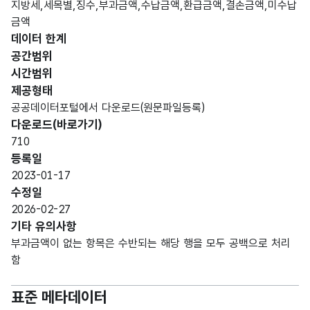
지방세,세목별,징수,부과금액,수납금액,환급금액,결손금액,미수납
시도
시도
형
금액
10
명
명
(VAR
데이터 한계
CHA
공간범위
R)
시간범위
제공형태
가변
공공데이터포털에서 다운로드(원문파일등록)
문자
다운로드(바로가기)
시군
시군
형
10
710
구명
구명
(VAR
등록일
CHA
2023-01-17
R)
수정일
2026-02-27
가변
기타 유의사항
문자
자치
자치
부과금액이 없는 항목은 수반되는 해당 행을 모두 공백으로 처리
형
단체
단체
255
함
(VAR
코드
코드
CHA
표준 메타데이터
R)