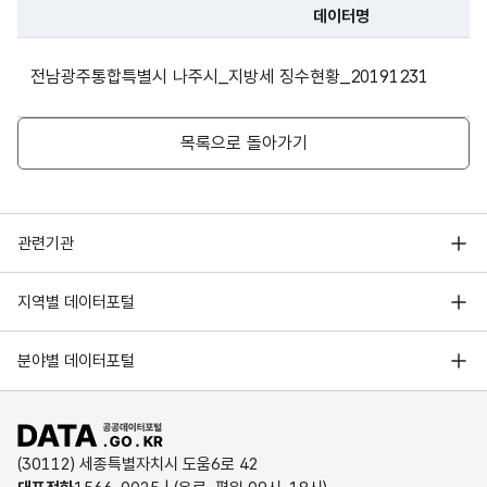
문자
전라남도
나주시
46170
2023
재산세
데이터명
결손
결손
형
255
파일 데이터의 과거 데이터표로 데이터명, 등록일로 구성되어있
금액
금액
(VAR
전라남도
나주시
46170
2023
주민세
전남광주통합특별시 나주시_지방세 징수현황_20191231
CHA
R)
전라남도
나주시
46170
2023
지방교육세
목록으로 돌아가기
가변
전라남도
나주시
46170
2023
지방소득세
문자
미수
미수
형
전라남도
나주시
46170
2023
지방소비세
납
납
255
행정안전부
(VAR
관련기관
금액
금액
CHA
전라남도
나주시
46170
2023
지역자원시설
한국지능정보사회진흥원
R)
서울 열린데이터광장
지역별 데이터포털
오픈데이터포럼
전라남도
나주시
46170
2024
취득세
경기데이터드림
가변
기상자료개방포털
국가정보자원관리원
분야별 데이터포털
문자
부산데이터웨이브
전라남도
나주시
46170
2024
지역자원시설
국토교통부 공간정보오픈플랫폼
징수
징수
형
한국지역정보개발원
255
D-데이터허브
율
율
(VAR
공공데이터포털 바로가기
환경부 환경데이터포털
전라남도
나주시
46170
2024
지방소비세
CHA
인천데이터포털
(30112) 세종특별자치시 도움6로 42
R)
문화데이터광장