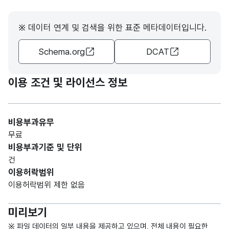
가변
※ 데이터 연계 및 검색을 위한 표준 메타데이터입니다.
문자
과세
과세
형
10
Schema.org
DCAT
년도
년도
(VAR
CHA
R)
이용 조건 및 라이선스 정보
가변
문자
비용부과유무
세목
세목
형
255
무료
명
명
(VAR
비용부과기준 및 단위
CHA
건
R)
이용허락범위
이용허락범위 제한 없음
가변
문자
미리보기
부과
부과
형
255
금액
금액
(VAR
※ 파일 데이터의 일부 내용을 제공하고 있으며, 전체 내용이 필요한