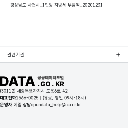
파일 데이터의 과거 데이터표로 데이터명, 등록일로 구성되어있
경상남도 사천시_1인당 지방세 부담액_20201231
행정안전부
관련기관
한국지능정보사회진흥원
오픈데이터포럼
공공데이터포털 바로가기
국가정보자원관리원
(30112) 세종특별자치시 도움6로 42
한국지역정보개발원
대표전화
1566-0025
| (유료, 평일 09시-18시)
운영자 메일 상담
opendata_help@nia.or.kr