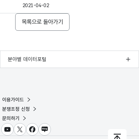
2021-04-02
목록으로 돌아가기
기상자료개방포털
분야별 데이터포털
국토교통부 공간정보오픈플랫폼
환경부 환경데이터포털
문화데이터광장
이용가이드
농림축산식품 공공데이터포털
분쟁조정 신청
보건의료빅데이터개방시스템
문의하기
식품의약품안전처 데이터포털
유튜브
X
페이스북
블로그
교육통계서비스