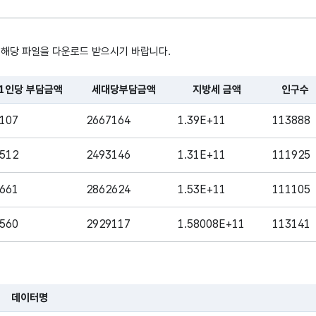
지방세 금액
지방세 금액
 해당 파일을 다운로드 받으시기 바랍니다.
인구수
인구수
1인당 부담금액
세대당부담금액
지방세 금액
인구수
, 시간, 장소로 구성되어있습니다.
107
2667164
1.39E+11
113888
세대수
세대수
512
2493146
1.31E+11
111925
데이터기준일자
데이터기준일자
661
2862624
1.53E+11
111105
560
2929117
1.58008E+11
113141
데이터명