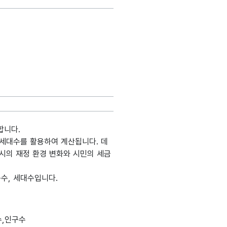
합니다.
 세대수를 활용하여 계산됩니다. 데
천시의 재정 환경 변화와 시민의 세금
수, 세대수입니다.
생성출
도메인분류
데이터타입
최대길이
표현방식
단위
수,인구수
정보시