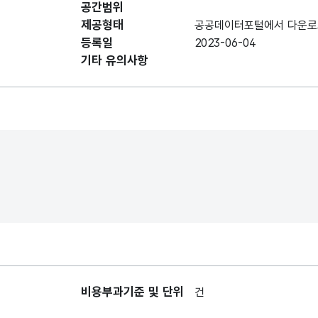
공간범위
데이터 항목 표로 항목명, 항목명(영문명), 항목 
제공형태
공공데이터포털에서 다운로
시도명
시도명
등록일
2023-06-04
기타 유의사항
시군구명
시군구명
자치단체코드
자치단체코드
과세년도
과세년도
주민1인당
주민1인당
부담금액
부담금액
비용부과기준 및 단위
세대당부담금액
세대당부담금액
건