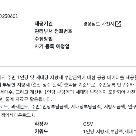
230601
제공기관
경상남도 사천시
관리부서 전화번호
수집방법
차기 등록 예정일
까지 주민 1인당 및 세대당 지방세 부담금액에 대한 공공 데이터를 제공
 부담한 지방세 (결산 징수 실적) 총액을 기준으로, 주민등록 인구수와
, 세대수, 그리고 계산된 1인당 부담액과 세대당 부담액이 포함되어 사
한 통계 자료로 활용됩니다.
코드, 과세년도, 주민1인당부담금액, 세대당부담금액, 지방세금액, 인구
 정의서 다운로드
확장자
항목명
CSV
항목명
항목 설명
(영문명)
키워드
1인당,지방세,부담액,세대