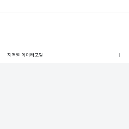
습니다.
서울 열린데이터광장
지역별 데이터포털
경기데이터드림
부산데이터웨이브
D-데이터허브
인천데이터포털
울산광역시 데이터포털
전남광주통합특별시 빅데이터 플랫폼
대전광역시 데이터포털