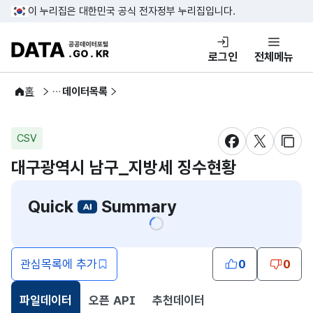
콘텐츠 바로가기
푸터 바로가기
이 누리집은 대한민국 공식 전자정부 누리집입니다.
DATA.GO.KR 공공데이터포털
로그인
전체메뉴
공공데이터
홈
데이터목록
CSV
새창 열림
새창 열림
새창
대구광역시 남구_지방세 징수현황
Quick
Summary
관심목록에 추가
0
0
파일데이터
오픈 API
추천데이터
선택됨