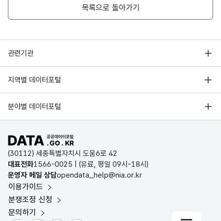
대구광역시
남구
27200
2017
과년도수입
목록으로 돌아가기
대구광역시
남구
27200
2017
담배소비세
행정안전부
관련기관
대구광역시
남구
27200
2017
도시계획세
한국지능정보사회진흥원
서울 열린데이터광장
대구광역시
남구
27200
2017
등록면허세
지역별 데이터포털
오픈데이터포럼
경기데이터드림
대구광역시
남구
27200
2017
지방교육세
기상자료개방포털
국가정보자원관리원
분야별 데이터포털
부산데이터웨이브
국토교통부 공간정보오픈플랫폼
한국지역정보개발원
대구광역시
남구
27200
2017
지방소득세
D-데이터허브
공공데이터포털 바로가기
환경부 환경데이터포털
인천데이터포털
대구광역시
남구
27200
2017
지방소비세
(30112) 세종특별자치시 도움6로 42
문화데이터광장
대표전화
1566-0025
| (유료, 평일 09시-18시)
울산광역시 데이터포털
운영자 메일 상담
opendata_help@nia.or.kr
대구광역시
남구
27200
2017
지역자원시
농림축산식품 공공데이터포털
이용가이드
전남광주통합특별시 빅데이터 플랫폼
보건의료빅데이터개방시스템
분쟁조정 신청
대구광역시
남구
27200
2018
도축세
대전광역시 데이터포털
문의하기
식품의약품안전처 데이터포털