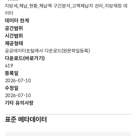
문자
지방세,체납,현황,체납액 구간분석,고액체납자 관리,지방재정 데
시도
시도
형
이터
10
명
명
(VAR
데이터 한계
CHA
공간범위
R)
시간범위
제공형태
가변
공공데이터포털에서 다운로드(원문파일등록)
문자
다운로드(바로가기)
시군
시군
형
5
419
구명
구명
(VAR
등록일
CHA
2026-07-10
R)
수정일
2026-07-10
가변
기타 유의사항
문자
자치
자치
형
단체
단체
10
표준 메타데이터
(VAR
코드
코드
CHA
R)