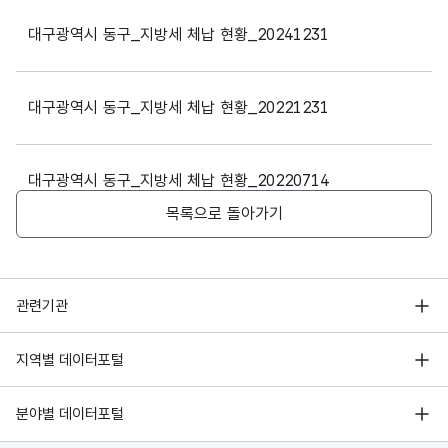
대구광역시
동구
27140
2025
사업소세
파일 데이터의 과거 데이터표로 데이터명, 등록일로 구성되어있
문자
누적
누적
대구광역시 동구_지방세 체납 현황_20241231
형
체납
체납
10
(VAR
대구광역시
동구
27140
2025
자동차세
건수
건수
CHA
대구광역시 동구_지방세 체납 현황_20221231
R)
대구광역시
동구
27140
2025
자동차세
가변
대구광역시 동구_지방세 체납 현황_20220714
문자
누적
누적
대구광역시
동구
27140
2025
자동차세
형
목록으로 돌아가기
체납
체납
15
(VAR
금액
금액
CHA
R)
대구광역시
동구
27140
2025
자동차세
행정안전부
관련기관
한국지능정보사회진흥원
서울 열린데이터광장
지역별 데이터포털
대구광역시
동구
27140
2025
재산세
오픈데이터포럼
경기데이터드림
기상자료개방포털
국가정보자원관리원
분야별 데이터포털
대구광역시
동구
27140
2025
재산세
부산데이터웨이브
국토교통부 공간정보오픈플랫폼