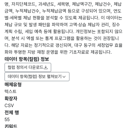
명, 자치단체코드, 과세년도, 세목명, 체납액구간, 체납건수, 체납
금액, 누적체납건수, 누적체납금액 등으로 구성되어 있으며, 연도
별·세목별 체납 현황을 분석할 수 있도록 제공됩니다. 이 데이터는
체납 규모 및 발생 패턴을 파악하여 고액·상습 체납자 관리, 징수
계획 수립, 세입 예측 등에 활용됩니다. 개인정보는 포함되지 않으
며, 분석 시 엑셀 또는 통계 프로그램을 활용하는 것이 권장됩니
다. 해당 자료는 정기적으로 갱신되며, 대구 동구의 세정업무 효율
화와 투명한 지방 재정 운영을 위한 기초자료로 제공됩니다.
데이터 항목(컬럼) 정보
컬럼 정의서 다운로드
데이터 항목(컬럼) 정보 펼쳐보기
매체유형
항목
텍스트
도메
데이
항목
명
항목
최대
표현
확장자
인분
터타
명
(영문
설명
길이
방식
류
입
CSV
명)
전체 행
데이터 항목 표로 항목명, 항목명(영문명), 항목 설명, 도메인분류
55
가변
키워드