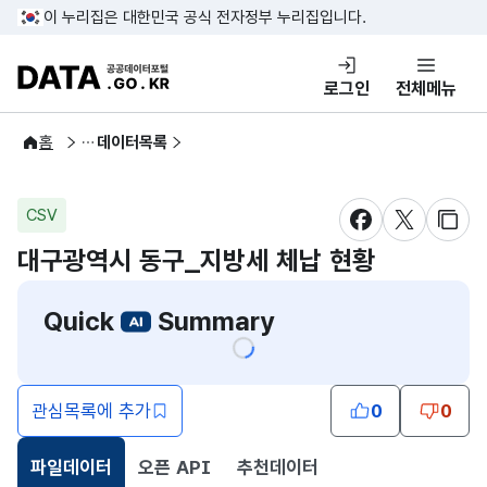
콘텐츠 바로가기
푸터 바로가기
이 누리집은 대한민국 공식 전자정부 누리집입니다.
DATA.GO.KR 공공데이터포털
로그인
전체메뉴
공공데이터
홈
데이터목록
CSV
새창 열림
새창 열림
새창
대구광역시 동구_지방세 체납 현황
Quick
Summary
관심목록에 추가
0
0
파일데이터
오픈 API
추천데이터
선택됨