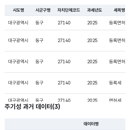
(VAR
간
간
CHA
시도명
시군구명
자치단체코드
과세년도
세목명
R)
파일 데이터의 일부 내용의 표로 센터명, 프로그램명, 강습요일,
대구광역시
동구
27140
2025
등록면허세
가변
문자
대구광역시
동구
27140
2025
등록면허세
체납
체납
형
10
건수
건수
(VAR
CHA
대구광역시
동구
27140
2025
등록면허세
R)
가변
대구광역시
동구
27140
2025
등록세
문자
체납
체납
형
15
금액
금액
(VAR
대구광역시
동구
27140
2025
면허세
주기성 과거 데이터(
3
)
CHA
R)
대구광역시
동구
27140
2025
사업소세
데이터명
가변