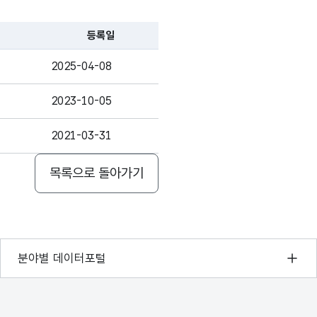
830827000
2408930000
95.42
가변문자형
등록일
5
-
(VARCHAR)
51252000
247509000
97.26
2025-04-08
1357361000
1068069000
95.84
2023-10-05
0
0
100
2021-03-31
160195000
357947000
95.07
목록으로 돌아가기
9557195000
479315000
92.36
기상자료개방포털
분야별 데이터포털
국토교통부 공간정보오픈플랫폼
환경부 환경데이터포털