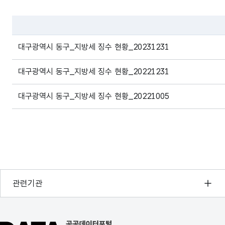
대구광역시
동구
27140
2024
재산세
파일 데이터의 과거 데이터표로 데이터명, 등록일로 구성되어있
대구광역시
동구
27140
2024
주민세
대구광역시 동구_지방세 징수 현황_20231231
대구광역시
동구
27140
2024
지방소득
대구광역시 동구_지방세 징수 현황_20221231
대구광역시
동구
27140
2024
지방소비
대구광역시 동구_지방세 징수 현황_20221005
대구광역시
동구
27140
2024
지역자원
대구광역시
동구
27140
2024
취득세
행정안전부
관련기관
한국지능정보사회진흥원
오픈데이터포럼
공공데이터포털 바로가기