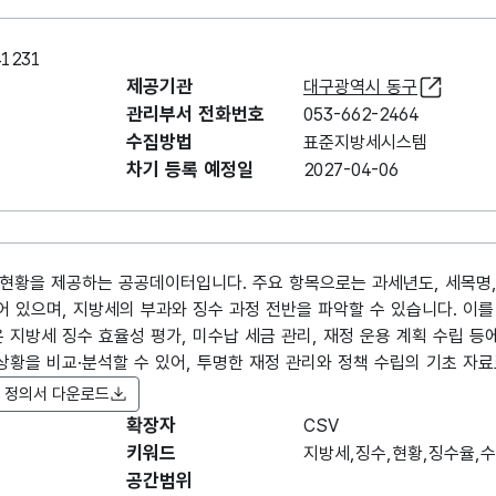
1231
제공기관
대구광역시 동구
관리부서 전화번호
053-662-2464
수집방법
표준지방세시스템
차기 등록 예정일
2027-04-06
현황을 제공하는 공공데이터입니다. 주요 항목으로는 과세년도, 세목명, 
어 있으며, 지방세의 부과와 징수 과정 전반을 파악할 수 있습니다. 이를
 지방세 징수 효율성 평가, 미수납 세금 관리, 재정 운용 계획 수립 등
상황을 비교·분석할 수 있어, 투명한 재정 관리와 정책 수립의 기초 자료
 정의서 다운로드
확장자
항목명
CSV
항목명
항목 설명
(영문명)
키워드
지방세,징수,현황,징수율,
공간범위
데이터 항목 표로 항목명, 항목명(영문명), 항목 