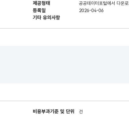
제공형태
공공데이터포털에서 다운로
시도명
시도명
등록일
2026-04-06
기타 유의사항
시군구명
시군구명
자치단체코드
자치단체 코드
과세년도
세금 납무 연도
세금의 종류별
세목명
명칭
비용부과기준 및 단위
부과금액
세금액수
건
세금을 받은