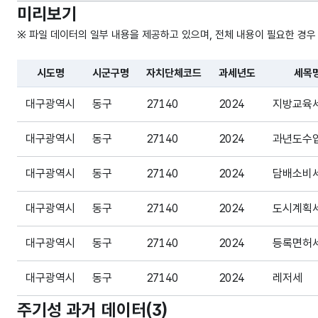
미리보기
※ 파일 데이터의 일부 내용을 제공하고 있으며, 전체 내용이 필요한 경우
시도명
시군구명
자치단체코드
과세년도
세목
파일 데이터의 일부 내용의 표로 센터명, 프로그램명, 강습요일
대구광역시
동구
27140
2024
지방교육
대구광역시
동구
27140
2024
과년도수
대구광역시
동구
27140
2024
담배소비
대구광역시
동구
27140
2024
도시계획
대구광역시
동구
27140
2024
등록면허
대구광역시
동구
27140
2024
레저세
주기성 과거 데이터(
3
)
대구광역시
동구
27140
2024
자동차세