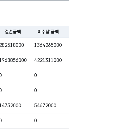
15
-
(VARCHAR)
가변문자형
15
-
결손금액
미수납 금액
징수율
(VARCHAR)
282518000
1364265000
94.06
1968856000
4221311000
50.99
가변문자형
15
-
0
0
0
(VARCHAR)
0
0
0
14732000
54672000
99.45
가변문자형
0
0
100
15
-
(VARCHAR)
49507000
3299005000
89.2