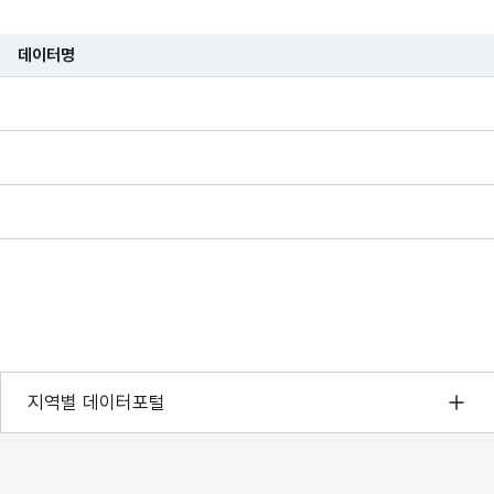
대구 동구에서
70713159000
67473402000
204564000
데이터명
징수율
거두어들인
습니다.
세금의 비율
10907532000
10608771000
7218000
세
58321721000
55896291000
11572043000
세
15815104000
15815104000
40180000
시설세
10512839000
9994697000
12404000
131000000000
121000000000
8249284000
서울 열린데이터광장
지역별 데이터포털
경기데이터드림
부산데이터웨이브