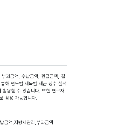
부과금액, 수납금액, 환급금액, 결
 통해 연도별·세목별 세금 징수 실적
에 활용할 수 있습니다. 또한 연구자
로 활용 가능합니다.
생성출처
도메인분류
데이터타입
최대길이
표현방식
단위
수납금액,지방세관리,부과금액
정보시스
설명, 도메인분류, 데이터타입, 최대길이, 표현방식, 단위, 생성출처(