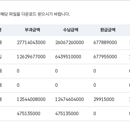
수납급액
액수
 해당 파일을 다운로드 받으시기 바랍니다.
대구 동구에서
환급금액
다시 돌려받은
명
부과금액
수납급액
환급금액
세금의 액수
, 시간, 장소로 구성되어있습니다.
세
27714043000
26067260000
677889000
대구
동구에서징수한
입
12629677000
6439510000
677955000
세금을 납부할
결손금액
체납자의
세
0
0
0
수입보다
지출이 많아
세
0
0
0
없어진 금액
세
12544008000
12474604000
29915000
대구 동구에서
징수한 세금 중
475135000
475135000
0
미수납 금액
아직 수납되지
않은 금액
30991187000
27642675000
370869000