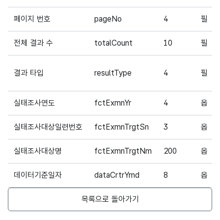
페이지 번호
pageNo
4
필
전체 결과 수
totalCount
10
필
결과 타입
resultType
4
필
실태조사연도
fctExmnYr
4
옵
실태조사대상일련번호
fctExmnTrgtSn
3
옵
실태조사대상명
fctExmnTrgtNm
200
옵
데이터기준일자
dataCrtrYmd
8
옵
목록으로 돌아가기