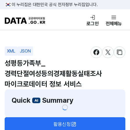
콘텐츠 바로가기
푸터 바로가기
이 누리집은 대한민국 공식 전자정부 누리집입니다.
DATA.GO.KR 공공데이터포털
로그인
전체메뉴
XML
JSON
새창 열림
새창 열림
새창
성평등가족부_
경력단절여성등의경제활동실태조사
마이크로데이터 정보 서비스
Quick
Summary
활용신청