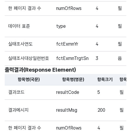
한 페이지 결과 수
numOfRows
4
필
데이터 표준
type
4
필
실태조사연도
fctExmnYr
4
필
실태조사대상일련번호
fctExmnTrgtSn
3
옵
출력결과(Response Element)
항목명(국문)
항목명(영문)
항목크기
항목구
해당 오픈API의 출력결과(Response Element) 항목에 대
결과코드
resultCode
5
필
결과메시지
resultMsg
200
필
한 페이지 결과 수
numOfRows
4
필