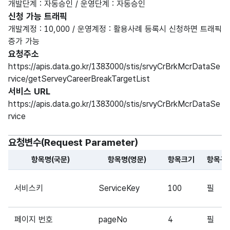
개발단계 : 자동승인 / 운영단계 : 자동승인
신청 가능 트래픽
개발계정 : 10,000 / 운영계정 : 활용사례 등록시 신청하면 트래픽
증가 가능
요청주소
https://apis.data.go.kr/1383000/stis/srvyCrBrkMcrDataSe
rvice/getServeyCareerBreakTargetList
서비스 URL
https://apis.data.go.kr/1383000/stis/srvyCrBrkMcrDataSe
rvice
요청변수(Request Parameter)
항목명(국문)
항목명(영문)
항목크기
항목구
해당 오픈API의 요청변수(Request Parameter) 항목에 
서비스키
ServiceKey
100
필
페이지 번호
pageNo
4
필