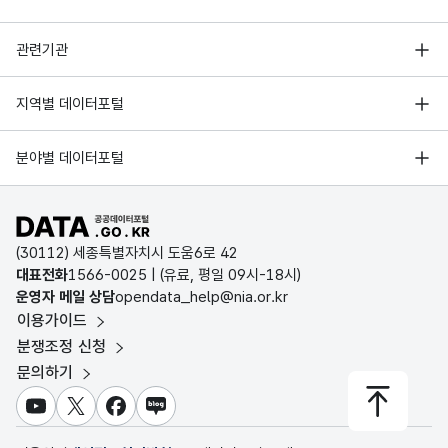
행정안전부
관련기관
한국지능정보사회진흥원
서울 열린데이터광장
지역별 데이터포털
오픈데이터포럼
경기데이터드림
기상자료개방포털
국가정보자원관리원
분야별 데이터포털
부산데이터웨이브
국토교통부 공간정보오픈플랫폼
한국지역정보개발원
D-데이터허브
공공데이터포털 바로가기
환경부 환경데이터포털
인천데이터포털
(30112) 세종특별자치시 도움6로 42
문화데이터광장
대표전화
1566-0025
| (유료, 평일 09시-18시)
울산광역시 데이터포털
운영자 메일 상담
opendata_help@nia.or.kr
농림축산식품 공공데이터포털
이용가이드
전남광주통합특별시 빅데이터 플랫폼
보건의료빅데이터개방시스템
분쟁조정 신청
대전광역시 데이터포털
문의하기
식품의약품안전처 데이터포털
세종특별자치시 데이터포털
교육통계서비스
유튜브
X
페이스북
블로그
충청북도 데이터허브