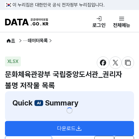
콘텐츠 바로가기
푸터 바로가기
이 누리집은 대한민국 공식 전자정부 누리집입니다.
DATA.GO.KR 공공데이터포털
로그인
전체메뉴
공공데이터
홈
데이터목록
XLSX
새창 열림
새창 열림
새창
문화체육관광부 국립중앙도서관_권리자
불명 저작물 목록
Quick
Summary
다운로드