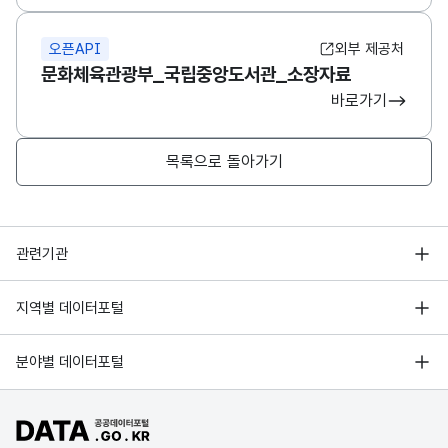
오픈API
외부 제공처
문화체육관광부_국립중앙도서관_소장자료
바로가기
목록으로 돌아가기
행정안전부
관련기관
한국지능정보사회진흥원
서울 열린데이터광장
지역별 데이터포털
오픈데이터포럼
경기데이터드림
기상자료개방포털
국가정보자원관리원
분야별 데이터포털
부산데이터웨이브
국토교통부 공간정보오픈플랫폼
한국지역정보개발원
D-데이터허브
공공데이터포털 바로가기
환경부 환경데이터포털