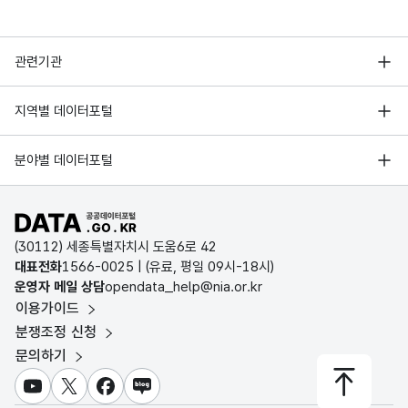
행정안전부
관련기관
한국지능정보사회진흥원
서울 열린데이터광장
지역별 데이터포털
오픈데이터포럼
경기데이터드림
기상자료개방포털
국가정보자원관리원
분야별 데이터포털
부산데이터웨이브
국토교통부 공간정보오픈플랫폼
한국지역정보개발원
D-데이터허브
공공데이터포털 바로가기
환경부 환경데이터포털
인천데이터포털
(30112) 세종특별자치시 도움6로 42
문화데이터광장
대표전화
1566-0025
| (유료, 평일 09시-18시)
울산광역시 데이터포털
운영자 메일 상담
opendata_help@nia.or.kr
농림축산식품 공공데이터포털
이용가이드
전남광주통합특별시 빅데이터 플랫폼
보건의료빅데이터개방시스템
분쟁조정 신청
대전광역시 데이터포털
문의하기
식품의약품안전처 데이터포털
세종특별자치시 데이터포털
교육통계서비스
유튜브
X
페이스북
블로그