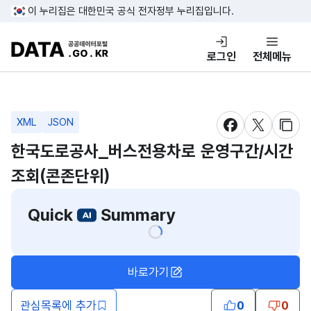
콘텐츠 바로가기
푸터 바로가기
이 누리집은 대한민국 공식 전자정부 누리집입니다.
DATA.GO.KR 공공데이터포털
로그인
전체메뉴
XML
JSON
새창 열림
새창 열림
새창
한국도로공사_버스전용차로 운영구간/시간
조회(콘존단위)
Quick
Summary
바로가기
관심목록에 추가
0
0