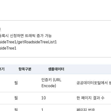
인
례 등록시 신청하면 트래픽 증가 가능
dsideTree1/getRoadsideTreeList1
dsideTree1
크기
항목구분
샘플데이터
 대한 표로, 국문항목명, 영문 항목명, 항목크기, 항목구분, 샘플데이터
인증키 (URL
필
공공데이터포털에서 
Encode)
필
10
한 페이지 결과 수
필
1
페이지 번호