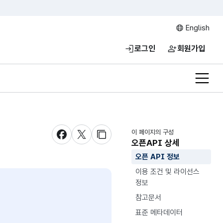
English
로그인
회원가입
전체메
이 페이지의 구성
새창 열림
새창 열림
새창 열림
오픈API 상세
오픈 API 정보
이용 조건 및 라이선스
정보
참고문서
표준 메타데이터