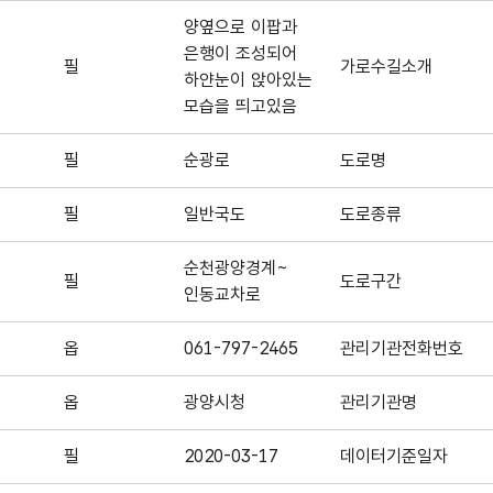
양옆으로 이팝과
은행이 조성되어
필
가로수길소개
하얀눈이 앉아있는
모습을 띄고있음
필
순광로
도로명
필
일반국도
도로종류
순천광양경계~
필
도로구간
인동교차로
옵
061-797-2465
관리기관전화번호
옵
광양시청
관리기관명
필
2020-03-17
데이터기준일자