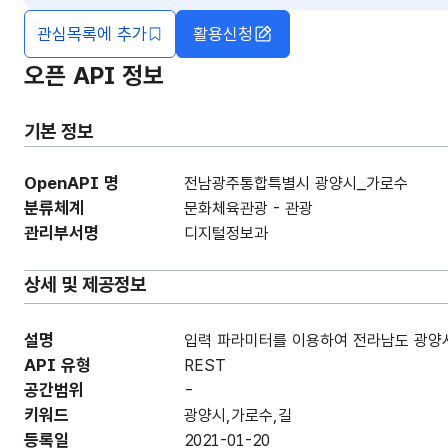
관심목록에 추가
활용신청
오픈 API 정보
기본 정보
OpenAPI 명
전남광주통합특별시 광양시_가로수
분류체계
문화체육관광 - 관광
관리부서명
디지털정보과
상세 및 제공정보
설명
입력 파라미터를 이용하여 전라남도 광양시
API 유형
REST
공간범위
-
키워드
광양시,가로수,길
등록일
2021-01-20