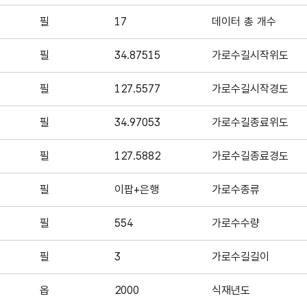
필
17
데이터 총 개수
필
34.87515
가로수길시작위도
필
127.5577
가로수길시작경도
필
34.97053
가로수길종료위도
필
127.5882
가로수길종료경도
필
이팝+은행
가로수종류
필
554
가로수수량
필
3
가로수길길이
옵
2000
식재년도