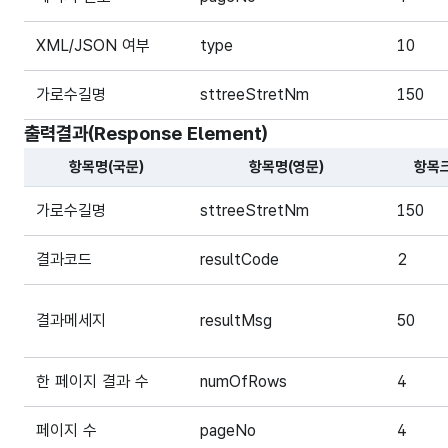
XML/JSON 여부
type
10
가로수길명
sttreeStretNm
150
출력결과(Response Element)
항목명(국문)
항목명(영문)
항목
해당 오픈API의 출력결과(Response Element) 항목에 
가로수길명
sttreeStretNm
150
결과코드
resultCode
2
결과메세지
resultMsg
50
한 페이지 결과 수
numOfRows
4
페이지 수
pageNo
4