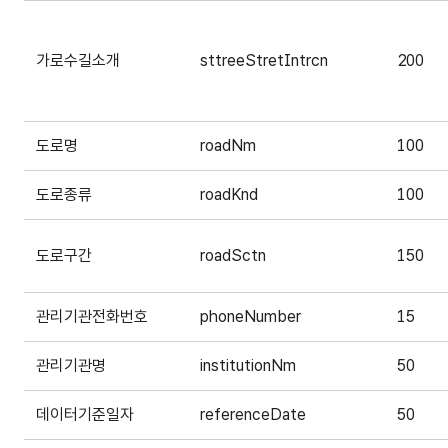
가로수길소개
sttreeStretIntrcn
200
도로명
roadNm
100
도로종류
roadKnd
100
도로구간
roadSctn
150
관리기관전화번호
phoneNumber
15
관리기관명
institutionNm
50
데이터기준일자
referenceDate
50