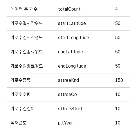
데이터 총 개수
totalCount
4
가로수길시작위도
startLatitude
50
가로수길시작경도
startLongitude
50
가로수길종료위도
endLatitude
50
가로수길종료경도
endLongitude
50
가로수종류
sttreeKnd
150
가로수수량
sttreeCo
10
가로수길길이
sttreeStretLt
10
식재년도
pltYear
10