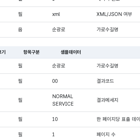
필
xml
XML/JSON 여부
옵
순광로
가로수길명
크기
항목구분
샘플데이터
대한 표로, 국문항목명, 영문 항목명, 항목크기, 항목구분, 샘플데이터,
필
순광로
가로수길명
필
00
결과코드
NORMAL
필
결과메세지
SERVICE
필
10
한 페이지당 표출 데
필
1
페이지 수