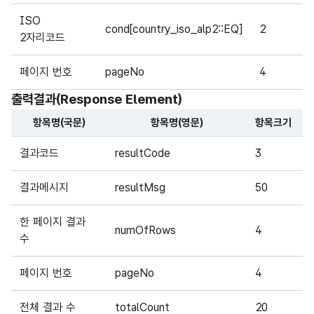
ISO
cond[country_iso_alp2::EQ]
2
2자리코드
페이지 번호
pageNo
4
출력결과(Response Element)
항목명(국문)
항목명(영문)
항목크기
해당 오픈API의 출력결과(Response Element) 항목에 대
결과코드
resultCode
3
결과메시지
resultMsg
50
한 페이지 결과
numOfRows
4
수
페이지 번호
pageNo
4
전체 결과 수
totalCount
20