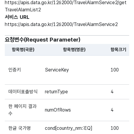
https://apis.data.go.kr/1262000/TravelAlarmService2/get
TravelAlarmList2
서비스 URL
https://apis.data.go.kr/1262000/TravelAlarmService2
요청변수(Request Parameter)
항목명(국문)
항목명(영문)
항목크기
해당 오픈API의 요청변수(Request Parameter) 항목에 
인증키
ServiceKey
100
데이터표출방식
returnType
4
한 페이지 결과
numOfRows
4
수
한글 국가명
cond[country_nm::EQ]
100