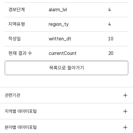
경보단계
alarm_lvl
4
지역유형
region_ty
4
작성일
written_dt
10
현재 결과 수
currentCount
20
목록으로 돌아가기
행정안전부
관련기관
한국지능정보사회진흥원
서울 열린데이터광장
지역별 데이터포털
오픈데이터포럼
경기데이터드림
기상자료개방포털
국가정보자원관리원
분야별 데이터포털
부산데이터웨이브