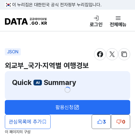
콘텐츠 바로가기
푸터 바로가기
이 누리집은 대한민국 공식 전자정부 누리집입니다.
DATA.GO.KR 공공데이터포털
로그인
전체메뉴
JSON
새창 열림
새창 열림
새창
외교부_국가∙지역별 여행경보
Quick
Summary
활용신청
관심목록에 추가
3
0
이 페이지의 구성