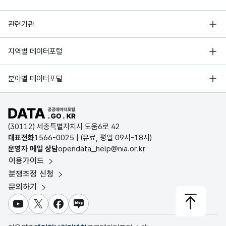
행정안전부
관련기관
대전광역시_도축검사현황_20220331
한국지능정보사회진흥원
서울 열린데이터광장
지역별 데이터포털
오픈데이터포럼
대전광역시_도축검사현황_20220228
경기데이터드림
기상자료개방포털
국가정보자원관리원
분야별 데이터포털
부산데이터웨이브
국토교통부 공간정보오픈플랫폼
한국지역정보개발원
대전광역시_도축검사현황_20220131
D-데이터허브
공공데이터포털 바로가기
환경부 환경데이터포털
인천데이터포털
(30112) 세종특별자치시 도움6로 42
문화데이터광장
대전광역시_도축검사현황_20211231
대표전화
1566-0025
| (유료, 평일 09시-18시)
울산광역시 데이터포털
운영자 메일 상담
opendata_help@nia.or.kr
농림축산식품 공공데이터포털
이용가이드
전남광주통합특별시 빅데이터 플랫폼
보건의료빅데이터개방시스템
대전광역시_도축검사현황_20211130
분쟁조정 신청
대전광역시 데이터포털
문의하기
식품의약품안전처 데이터포털
세종특별자치시 데이터포털
교육통계서비스
유튜브
X
페이스북
블로그
대전광역시_도축검사현황_20211031
충청북도 데이터허브