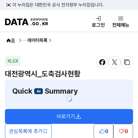
콘텐츠 바로가기
푸터 바로가기
이 누리집은 대한민국 공식 전자정부 누리집입니다.
DATA.GO.KR 공공데이터포털
로그인
전체메뉴
공공데이터
홈
데이터목록
XLSX
새창 열림
새창 열림
새창
대전광역시_도축검사현황
Quick
Summary
바로가기
새창열림
관심목록에 추가
0
0