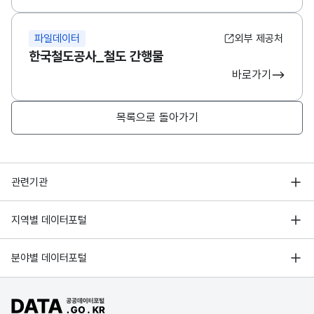
파일데이터
외부 제공처
한국철도공사_철도 간행물
바로가기
목록으로 돌아가기
행정안전부
관련기관
한국지능정보사회진흥원
서울 열린데이터광장
지역별 데이터포털
오픈데이터포럼
경기데이터드림
기상자료개방포털
국가정보자원관리원
분야별 데이터포털
부산데이터웨이브
국토교통부 공간정보오픈플랫폼
한국지역정보개발원
D-데이터허브
공공데이터포털 바로가기
환경부 환경데이터포털