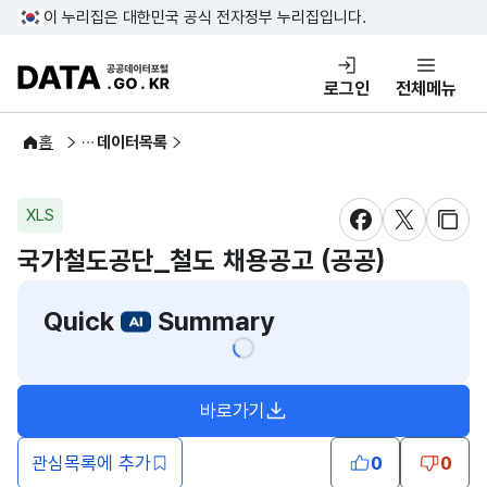
콘텐츠 바로가기
푸터 바로가기
이 누리집은 대한민국 공식 전자정부 누리집입니다.
DATA.GO.KR 공공데이터포털
로그인
전체메뉴
공공데이터
홈
데이터목록
XLS
새창 열림
새창 열림
새창
국가철도공단_철도 채용공고 (공공)
Quick
Summary
바로가기
새창열림
관심목록에 추가
0
0