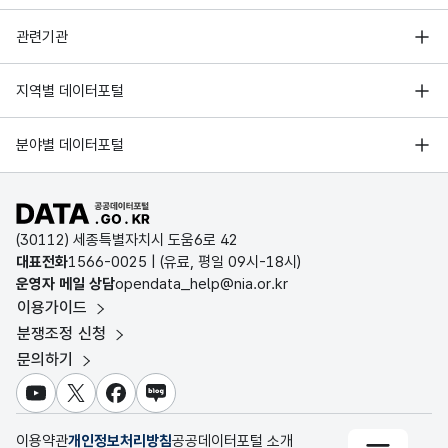
수급
생활
IC)
권자
수급
2010
남구
대명3동
559
559
326
행정안전부
관련기관
제외)
권자
한국지능정보사회진흥원
를
2010
남구
대명4동
418
418
222
서울 열린데이터광장
지역별 데이터포털
제외
오픈데이터포럼
경기데이터드림
한
2010
남구
대명5동
261
261
121
기상자료개방포털
국가정보자원관리원
분야별 데이터포털
나머
부산데이터웨이브
지
국토교통부 공간정보오픈플랫폼
2010
남구
대명6동
355
355
250
한국지역정보개발원
D-데이터허브
공공데이터포털 바로가기
환경부 환경데이터포털
이혼,
2010
남구
대명9동
440
440
241
인천데이터포털
(30112) 세종특별자치시 도움6로 42
별거,
문화데이터광장
대표전화
1566-0025
| (유료, 평일 09시-18시)
사망
울산광역시 데이터포털
2010
남구
대명10동
242
242
132
운영자 메일 상담
opendata_help@nia.or.kr
농림축산식품 공공데이터포털
따위
이용가이드
전남광주통합특별시 빅데이터 플랫폼
의
2010
남구
대명11동
325
325
173
보건의료빅데이터개방시스템
분쟁조정 신청
사유
대전광역시 데이터포털
문의하기
식품의약품안전처 데이터포털
로
2011
남구
이천동
341
341
161
세종특별자치시 데이터포털
인하
교육통계서비스
유튜브
X
페이스북
블로그
여
충청북도 데이터허브
2011
남구
봉덕1동
311
311
170
숫자
부모
이용약관
개인정보처리방침
공공데이터포털 소개