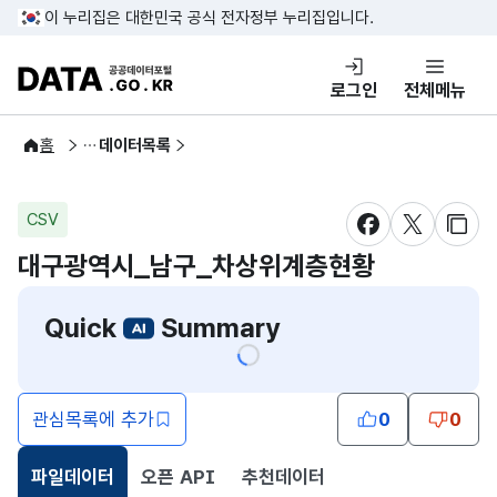
콘텐츠 바로가기
푸터 바로가기
이 누리집은 대한민국 공식 전자정부 누리집입니다.
DATA.GO.KR 공공데이터포털
로그인
전체메뉴
공공데이터
홈
데이터목록
CSV
새창 열림
새창 열림
새창
대구광역시_남구_차상위계층현황
Quick
Summary
관심목록에 추가
0
0
파일데이터
오픈 API
추천데이터
선택됨