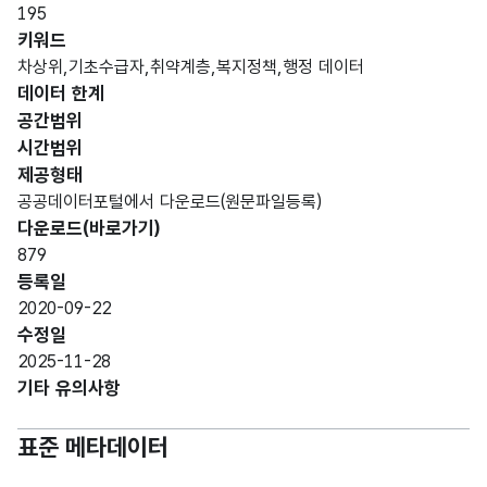
데이터 항목 표로 항목명, 항목명(영문명), 항목 설명, 도메인분류
195
대구
키워드
광역
차상위,기초수급자,취약계층,복지정책,행정 데이터
시
데이터 한계
남구
숫자
공간범위
관내
날짜/
형
시간범위
연도
차상
시간_
(NU
4
9999
제공형태
위계
연도
MER
공공데이터포털에서 다운로드(원문파일등록)
층
IC)
다운로드(바로가기)
현황
879
집계
등록일
연도
2020-09-22
수정일
행정
2025-11-28
구역
기타 유의사항
단위
인
표준 메타데이터
'시'
고정
와,
문자