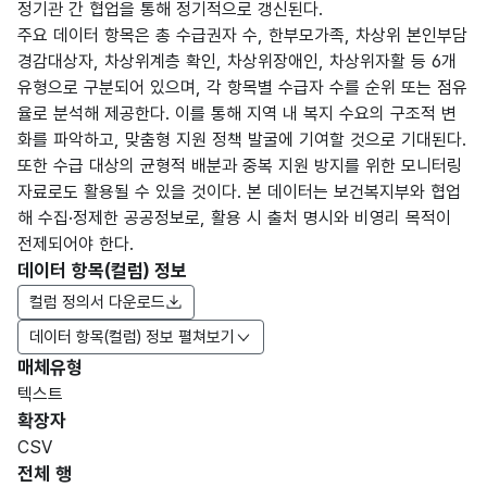
정기관 간 협업을 통해 정기적으로 갱신된다.
주요 데이터 항목은 총 수급권자 수, 한부모가족, 차상위 본인부담
경감대상자, 차상위계층 확인, 차상위장애인, 차상위자활 등 6개
유형으로 구분되어 있으며, 각 항목별 수급자 수를 순위 또는 점유
율로 분석해 제공한다. 이를 통해 지역 내 복지 수요의 구조적 변
화를 파악하고, 맞춤형 지원 정책 발굴에 기여할 것으로 기대된다.
또한 수급 대상의 균형적 배분과 중복 지원 방지를 위한 모니터링
자료로도 활용될 수 있을 것이다. 본 데이터는 보건복지부와 협업
해 수집·정제한 공공정보로, 활용 시 출처 명시와 비영리 목적이
전제되어야 한다.
데이터 항목(컬럼) 정보
컬럼 정의서 다운로드
데이터 항목(컬럼) 정보 펼쳐보기
매체유형
항목
텍스트
도메
데이
항목
명
항목
최대
표현
확장자
인분
터타
명
(영문
설명
길이
방식
류
입
CSV
명)
전체 행