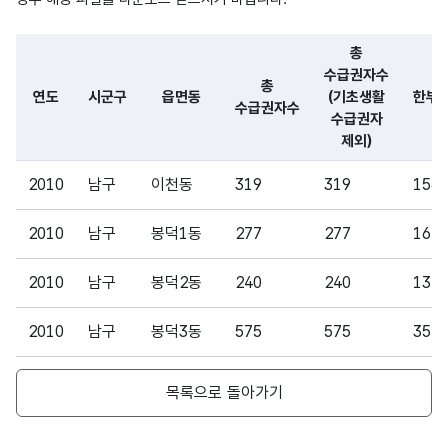
숫자
총
받을
형
수급
권리
수량_
총
(NU
3
999
권자
가
수
수급권자수
MER
총
수
있는
연도
시군구
읍면동
(기초생활
한부
IC)
수급권자수
사람
수급권자
의 수
제외)
파일 데이터의 일부 내용의 표로 센터명, 프로그램명, 강습요일,
2010
남구
이천동
319
319
156
수급
을
2010
남구
봉덕1동
277
277
161
받을
권리
2010
남구
봉덕2동
240
240
132
가
총
있는
2010
남구
봉덕3동
575
575
351
수급
사람
권자
의
숫자
2010
남구
대명1동
323
323
182
수
수에
형
목록으로 돌아가기
수량_
99|9
(기초
서
(NU
3
수
99
생활
2010
남구
기초
대명2동
416
MER
416
214