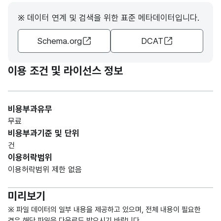
시군
'군'
명칭_
해당
형
2
구
과,
명
없음
※ 데이터 연계 및 검색을 위한 표준 메타데이터입니다.
(CHA
'구'
R)
Schema.org
DCAT
를
아울
러
이용 조건 및 라이선스 정보
이르
는 말
비용부과유무
읍면
가변
무료
동
문자
비용부과기준 및 단위
단위
읍면
명칭_
형
해당
건
의
5
동
명
(VAR
없음
이용허락범위
행정
CHA
이용허락범위 제한 없음
구역
R)
명
미리보기
수급
※ 파일 데이터의 일부 내용을 제공하고 있으며, 전체 내용이 필요한
을
경우 해당 파일을 다운로드 받으시기 바랍니다.