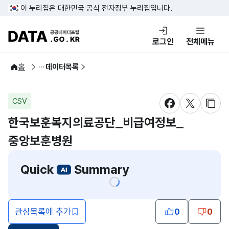
콘텐츠 바로가기
푸터 바로가기
이 누리집은 대한민국 공식 전자정부 누리집입니다.
DATA.GO.KR 공공데이터포털
로그인
전체메뉴
공공데이터
홈
데이터목록
CSV
새창 열림
새창 열림
새창
한국보훈복지의료공단_비급여정보_
중앙보훈병원
Quick
Summary
관심목록에 추가
0
0