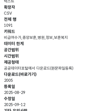
텍스트
도메
데이
항목
명
항목
최대
표현
확장자
인분
터타
명
(영문
설명
길이
방식
류
입
CSV
명)
전체 행
데이터 항목 표로 항목명, 항목명(영문명), 항목 설명, 도메인분류
1091
가변
키워드
문자
비급여수가,중앙보훈,병원,정보,보훈복지
형
데이터 한계
순번
순번
5
(VAR
공간범위
CHA
시간범위
R)
제공형태
공공데이터포털에서 다운로드(원문파일등록)
가변
다운로드(바로가기)
문자
2005
대분
대분
형
10
등록일
류
류
(VAR
2025-08-29
CHA
수정일
R)
2025-09-12
기타 유의사항