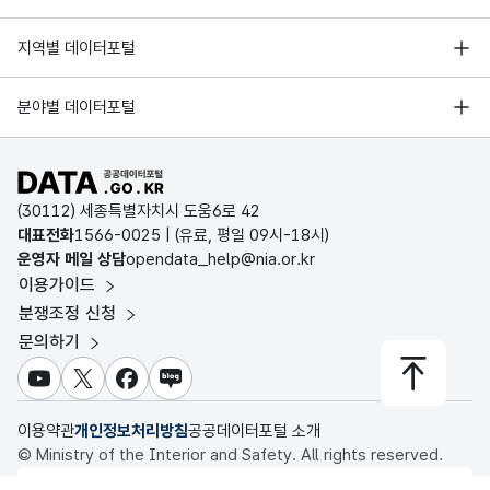
한국보훈복지의료공단_비급여정보_중앙보훈병원_20191231
가변
14
약제
그로트로핀 Ⅱ 주사액 카트리지
한국지능정보사회진흥원
약제
약제
문자
서울 열린데이터광장
지역별 데이터포털
오픈데이터포럼
비
비
형
15
약제
주블리아 외용액 4ml
5
경기데이터드림
한국보훈복지의료공단_비급여정보_중앙보훈병원_20161231
포함
포함
(VAR
기상자료개방포털
국가정보자원관리원
분야별 데이터포털
여부
여부
CHA
부산데이터웨이브
16
약제
주블리아 외용액 8ml
국토교통부 공간정보오픈플랫폼
한국지역정보개발원
R)
D-데이터허브
한국보훈복지의료공단_비급여정보_중앙보훈병원_20151231
공공데이터포털 바로가기
환경부 환경데이터포털
17
약제
푸레파인 연고
가변
인천데이터포털
(30112) 세종특별자치시 도움6로 42
문화데이터광장
문자
대표전화
1566-0025
| (유료, 평일 09시-18시)
18
약제
구구정 20MG
울산광역시 데이터포털
한국보훈복지의료공단_비급여정보_중앙보훈병원_20141231
특이
특이
형
운영자 메일 상담
opendata_help@nia.or.kr
농림축산식품 공공데이터포털
4000
사항
사항
(VAR
이용가이드
전남광주통합특별시 빅데이터 플랫폼
19
약제
시알리스정 5mg
보건의료빅데이터개방시스템
CHA
분쟁조정 신청
대전광역시 데이터포털
R)
문의하기
식품의약품안전처 데이터포털
20
약제
후시메드연고 10g
세종특별자치시 데이터포털
가변
교육통계서비스
유튜브
X
페이스북
블로그
21
약제
유락신연고 50g/Tube
충청북도 데이터허브
문자
최종
최종
이용약관
개인정보처리방침
공공데이터포털 소개
형
변경
변경
20
© Ministry of the Interior and Safety. All rights reserved.
(VAR
22
약제
헤파빅 200IU(1cc)
일
일
행정안전부
CHA