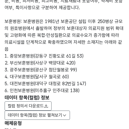
분, 비용, 최저비용, 최고비용, 치료재료대 포함여부, 약제비 포함
여부, 특이사항으로 구분하여 제공합니다.
보훈병원: 보훈병원은 1981년 보훈공단 설립 이후 250병상 규모
의 원호병원에서 출발하여 정부의 보훈대상자 의료지원 범위 확대
및 고령화에 따른 복합·만성질환으로 의료수요가 증가함에 따라
의료시설을 단계적으로 확충하였으며 자세한 소재지는 아래와 같
음
1. 중앙보훈병원(강동구 진황도로 61길 53)
2. 부산보훈병원(사상구 백양대로 420)
3. 광주보훈병원(광산구 첨단월봉로 99)
4. 대구보훈병원(달서구 월곡로 60)
5. 대전보훈병원(대덕구 대청로 82번길 147)
6. 인천보훈병원(미추홀구 인주대로 138)
데이터 항목(컬럼) 정보
컬럼 정의서 다운로드
데이터 항목(컬럼) 정보 펼쳐보기
매체유형
항목