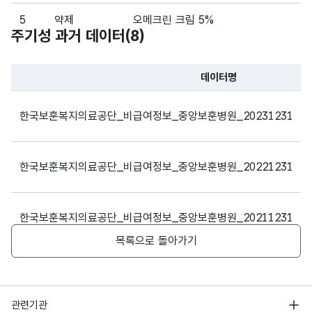
최저
최저
형
10
비용
비용
(VAR
5
약제
오메크린 크림 5%
주기성 과거 데이터(
8
)
CHA
R)
6
약제
팔팔정 50mg
데이터명
가변
7
약제
실데나필 100mg
파일 데이터의 과거 데이터표로 데이터명, 등록일로 구성되어있
문자
한국보훈복지의료공단_비급여정보_중앙보훈병원_20231231
최고
최고
형
8
약제
디비겔 0.1%겔
10
비용
비용
(VAR
CHA
9
약제
(원외)나테스토나잘겔
한국보훈복지의료공단_비급여정보_중앙보훈병원_20221231
R)
10
약제
삐콤정
가변
치료
치료
한국보훈복지의료공단_비급여정보_중앙보훈병원_20211231
문자
11
약제
파자임95이중정
재료
재료
형
목록으로 돌아가기
대
대
5
(VAR
12
약제
자이데나정 100mg
포함
포함
한국보훈복지의료공단_비급여정보_중앙보훈병원_20201231
CHA
여부
여부
R)
13
약제
자이데나정 200mg
행정안전부
관련기관