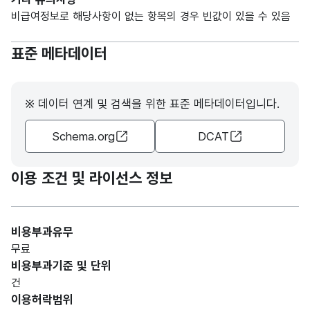
가변
비급여정보로 해당사항이 없는 항목의 경우 빈값이 있을 수 있음
문자
형
분류
분류
20
표준 메타데이터
(VAR
CHA
R)
※ 데이터 연계 및 검색을 위한 표준 메타데이터입니다.
가변
Schema.org
DCAT
문자
형
명칭
명칭
20
(VAR
이용 조건 및 라이선스 정보
CHA
R)
비용부과유무
가변
무료
문자
비용부과기준 및 단위
형
코드
코드
10
건
(VAR
이용허락범위
CHA