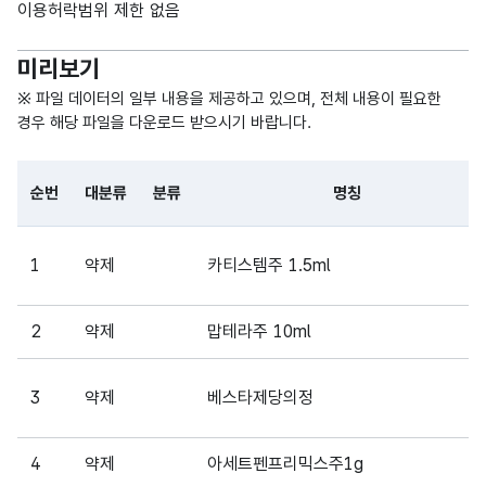
이용허락범위 제한 없음
R)
미리보기
가변
문자
※ 파일 데이터의 일부 내용을 제공하고 있으며, 전체 내용이 필요한
형
경우 해당 파일을 다운로드 받으시기 바랍니다.
구분
구분
10
(VAR
CHA
순번
대분류
분류
명칭
R)
파일 데이터의 일부 내용의 표로 센터명, 프로그램명, 강습요일,
가변
1
약제
카티스템주 1.5ml
문자
형
비용
비용
10
2
약제
맙테라주 10ml
(VAR
CHA
R)
3
약제
베스타제당의정
가변
문자
4
약제
아세트펜프리믹스주1g