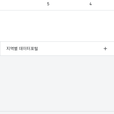
5
4
22
23
327
368
247
259
서울 열린데이터광장
지역별 데이터포털
경기데이터드림
부산데이터웨이브
D-데이터허브
인천데이터포털
울산광역시 데이터포털
전남광주통합특별시 빅데이터 플랫폼
대전광역시 데이터포털