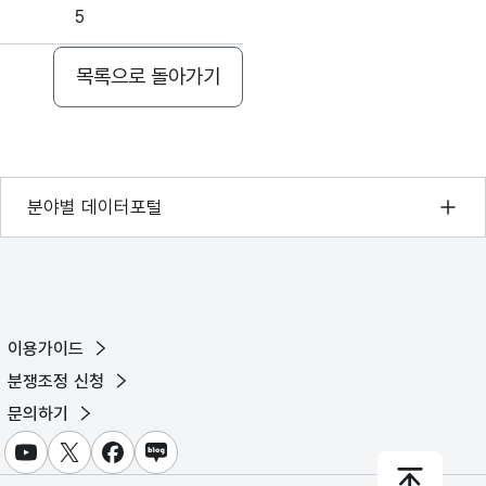
5
20
목록으로 돌아가기
367
275
기상자료개방포털
분야별 데이터포털
국토교통부 공간정보오픈플랫폼
환경부 환경데이터포털
문화데이터광장
이용가이드
농림축산식품 공공데이터포털
분쟁조정 신청
보건의료빅데이터개방시스템
문의하기
식품의약품안전처 데이터포털
유튜브
X
페이스북
블로그
교육통계서비스