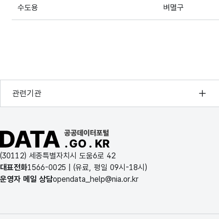
수도용
벼멸구
수도용
종자소독제
제초제
제초제
원예용
원예용
행정안전부
관련기관
한국지능정보사회진흥원
오픈데이터포럼
공공데이터포털 바로가기
국가정보자원관리원
(30112) 세종특별자치시 도움6로 42
한국지역정보개발원
대표전화
1566-0025
| (유료, 평일 09시-18시)
운영자 메일 상담
opendata_help@nia.or.kr