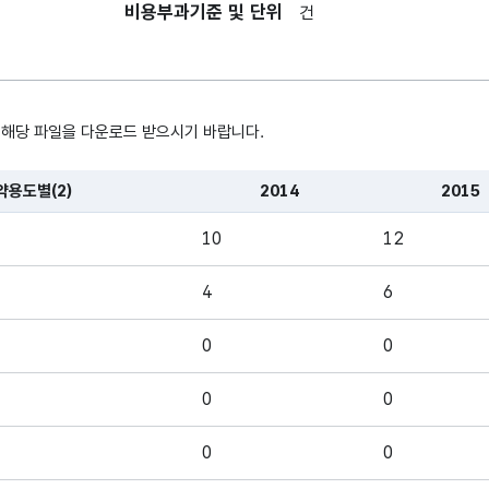
2014
내용
비용부과기준 및 단위
건
공급된
농약의 수
2015년
인천광역시에
 해당 파일을 다운로드 받으시기 바랍니다.
2015
내용
공급된
농약의 수
약용도별(2)
2014
2015
, 시간, 장소로 구성되어있습니다.
2016년
10
12
인천광역시에
2016
내용
공급된
4
6
농약의 수
0
0
0
0
0
0