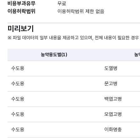
비용부과유무
무료
이용허락범위
이용허락범위 제한 없음
미리보기
※ 파일 데이터의 일부 내용을 제공하고 있으며, 전체 내용이 필요한 경우
농약용도별(1)
농
파일 데이터의 일부 내용의 표로 센터명, 프로그램명, 강습요일
수도용
도열병
수도용
문고병
수도용
백엽고병
수도용
모엽고병
수도용
이화명충