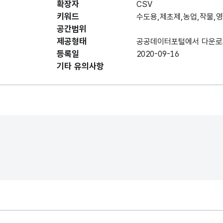
확장자
항목명
CSV
항목명
항목 설명
도메
(영문명)
키워드
수도용,제초제,농업,작물,
공간범위
데이터 항목 표로 항목명, 항목명(영문명), 항목 
인천광역시에
제공형태
공공데이터포털에서 다운로
공급된
등록일
2020-09-16
농약용도별
농약을
내용
기타 유의사항
(1)
목적별로
구분
인천광역시에
공급된
농약을
농약용도별
박멸하고자
내용
(2)
하는
해충별로
분류
2014년
인천광역시에