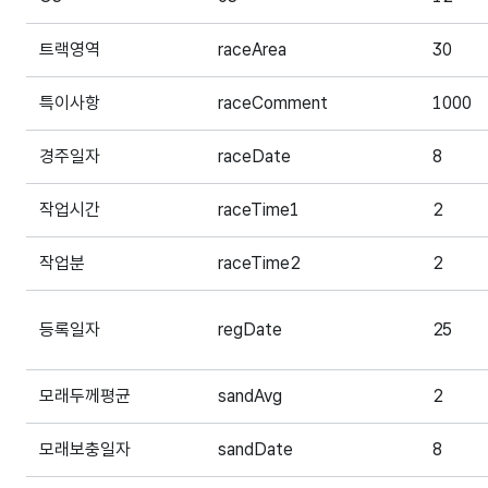
트랙영역
raceArea
30
특이사항
raceComment
1000
경주일자
raceDate
8
작업시간
raceTime1
2
작업분
raceTime2
2
등록일자
regDate
25
모래두께평균
sandAvg
2
모래보충일자
sandDate
8