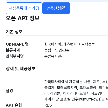
관심목록에 추가
활용신청
오픈 API 정보
기본 정보
OpenAPI 명
한국마사회_레츠런파크 트랙정보
분류체계
농림 - 임업·산촌
관리부서명
통합유지관리
상세 및 제공정보
한국마사회에서 제공하는 서울, 제주, 부
충일자, 모래보충지역, 모래보충량, 함수율,
설명
간, 작업분, 차기업데이트일시 자료입니다.) 
페이지 당 표출될 건수(numOfRows)를
API 유형
REST