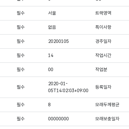
필수
서울
트랙영역
필수
없음
특이사항
필수
20200105
경주일자
필수
14
작업시간
필수
00
작업분
2020-01-
필수
등록일자
05T14:02:03+09:00
필수
8
모래두께평균
필수
00000000
모래보충일자