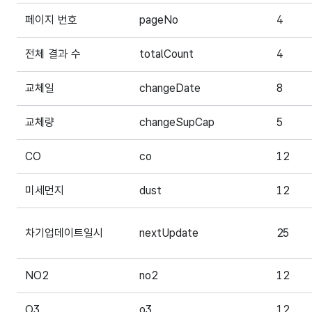
페이지 번호
pageNo
4
전체 결과 수
totalCount
4
교체일
changeDate
8
교체량
changeSupCap
5
CO
co
12
미세먼지
dust
12
차기업데이트일시
nextUpdate
25
NO2
no2
12
O3
o3
12