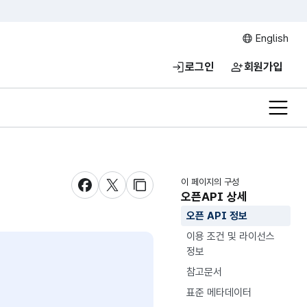
English
로그인
회원가입
전체메
이 페이지의 구성
새창 열림
새창 열림
새창 열림
오픈API 상세
오픈 API 정보
이용 조건 및 라이선스
정보
참고문서
표준 메타데이터