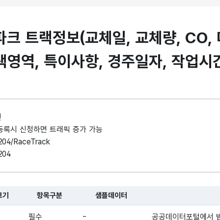
 트랙정보(교체일, 교체량, CO, 
랙영역, 특이사항, 경주일자, 작업시간
인
례 등록시 신청하면 트래픽 증가 가능
I204/RaceTrack
204
크기
항목구분
샘플데이터
 대한 표로, 국문항목명, 영문 항목명, 항목크기, 항목구분, 샘플데이터
필수
-
공공데이터포털에서 