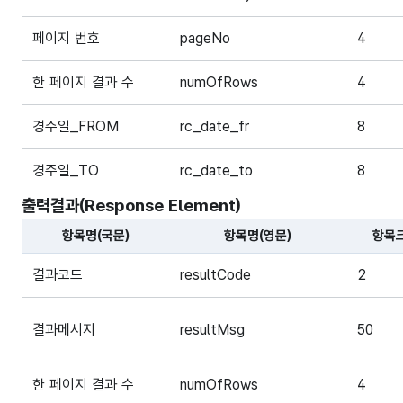
페이지 번호
pageNo
4
한 페이지 결과 수
numOfRows
4
경주일_FROM
rc_date_fr
8
경주일_TO
rc_date_to
8
출력결과(Response Element)
항목명(국문)
항목명(영문)
항목
해당 오픈API의 출력결과(Response Element) 항목에 
결과코드
resultCode
2
결과메시지
resultMsg
50
한 페이지 결과 수
numOfRows
4