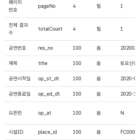
페이지
pageNo
4
필
1
번호
전체 결과
totalCount
4
필
1
수
공연번호
res_no
100
옵
2020030
제목
title
100
옵
토요신명
공연시작일
op_st_dt
100
옵
2020-02
공연종료일
op_ed_dt
100
옵
2020-12
오픈런
op_at
100
옵
N
시설ID
place_id
100
옵
FC0007