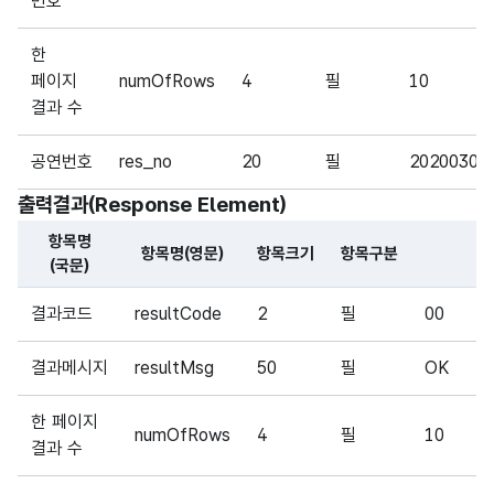
번호
한
페이지
numOfRows
4
필
10
결과 수
공연번호
res_no
20
필
20200300
출력결과(Response Element)
항목명
항목명(영문)
항목크기
항목구분
(국문)
해당 오픈API의 출력결과(Response Element) 항목에 대
결과코드
resultCode
2
필
00
결과메시지
resultMsg
50
필
OK
한 페이지
numOfRows
4
필
10
결과 수