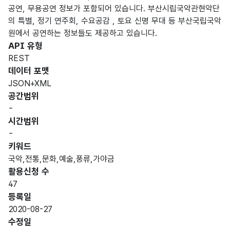
공연, 무용공연 정보가 포함되어 있습니다. 부산시립국악관현악단
의 특별, 정기 연주회, 수요공감 , 토요 신명 무대 등 부산국립국악
원에서 공연하는 정보들도 제공하고 있습니다.
API 유형
REST
데이터 포맷
JSON+XML
공간범위
-
시간범위
-
키워드
국악,전통,문화,예술,풍류,가야금
활용신청 수
47
등록일
2020-08-27
수정일