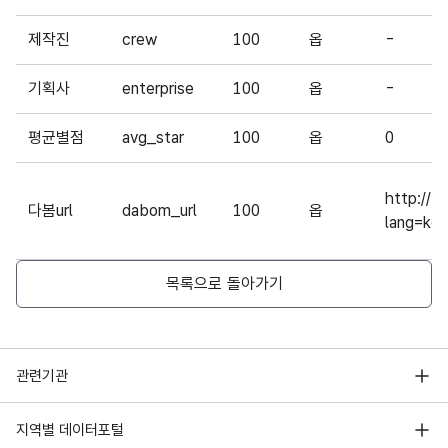
제작진
crew
100
옵
-
기획사
enterprise
100
옵
-
평균별점
avg_star
100
옵
0
http://b
다봄url
dabom_url
100
옵
lang=ko
목록으로 돌아가기
행정안전부
관련기관
한국지능정보사회진흥원
서울 열린데이터광장
지역별 데이터포털
오픈데이터포럼