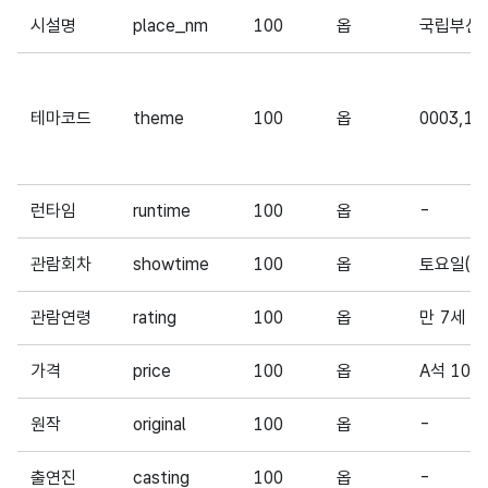
시설명
place_nm
100
옵
국립부산
테마코드
theme
100
옵
0003,10
런타임
runtime
100
옵
-
관람회차
showtime
100
옵
토요일(15
관람연령
rating
100
옵
만 7세 
가격
price
100
옵
A석 10,0
원작
original
100
옵
-
출연진
casting
100
옵
-