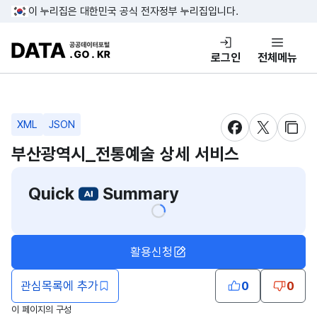
콘텐츠 바로가기
푸터 바로가기
이 누리집은 대한민국 공식 전자정부 누리집입니다.
DATA.GO.KR 공공데이터포털
로그인
전체메뉴
XML
JSON
새창 열림
새창 열림
새창
부산광역시_전통예술 상세 서비스
Quick
Summary
활용신청
관심목록에 추가
0
0
이 페이지의 구성