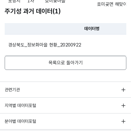
포항시
1차
호미곶마을
호미곶면 해맞이로 
주기성 과거 데이터(
1
)
경상북도 경주시 
경주시
2차
양동민속마을
양동마을길93
데이터명
파일 데이터의 과거 데이터표로 데이터명, 등록일로 구성되어있
경상북도 김천시 
김천시
2차
양각자두마을
경상북도_정보화마을 현황_20200922
양각길 202
경상북도 김천시 
목록으로 돌아가기
김천시
4차
황악산반곡포도마을
대룡1길 48-16
경상북도 안동시 
안동시
4차
녹전토종마을
행정안전부
원매길 102-5
관련기관
한국지능정보사회진흥원
경상북도 안동시 
서울 열린데이터광장
지역별 데이터포털
안동시
3차
안동포마을
오픈데이터포럼
금소3길 3
경기데이터드림
기상자료개방포털
국가정보자원관리원
분야별 데이터포털
경상북도 안동시 
부산데이터웨이브
안동시
1차
하회마을