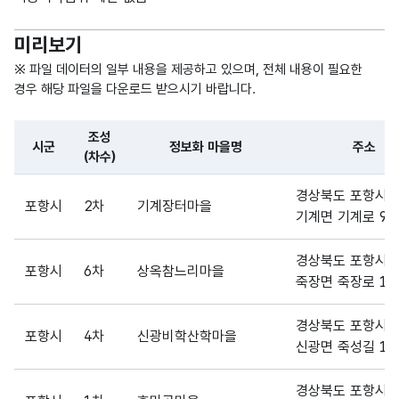
미리보기
※ 파일 데이터의 일부 내용을 제공하고 있으며, 전체 내용이 필요한
경우 해당 파일을 다운로드 받으시기 바랍니다.
조성
시군
정보화 마을명
주소
(차수)
파일 데이터의 일부 내용의 표로 센터명, 프로그램명, 강습요일,
경상북도 포항시 
포항시
2차
기계장터마을
기계면 기계로 94
경상북도 포항시 
포항시
6차
상옥참느리마을
죽장면 죽장로 18
경상북도 포항시 
포항시
4차
신광비학산학마을
신광면 죽성길 12
경상북도 포항시 