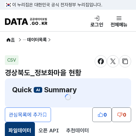
콘텐츠 바로가기
푸터 바로가기
이 누리집은 대한민국 공식 전자정부 누리집입니다.
DATA.GO.KR 공공데이터포털
로그인
전체메뉴
공공데이터
홈
데이터목록
CSV
새창 열림
새창 열림
새창
경상북도_정보화마을 현황
Quick
Summary
관심목록에 추가
0
0
파일데이터
오픈 API
추천데이터
선택됨