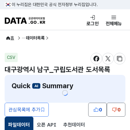
콘텐츠 바로가기
푸터 바로가기
이 누리집은 대한민국 공식 전자정부 누리집입니다.
DATA.GO.KR 공공데이터포털
로그인
전체메뉴
공공데이터
홈
데이터목록
CSV
새창 열림
새창 열림
새창
대구광역시 남구_구립도서관 도서목록
Quick
Summary
관심목록에 추가
0
0
파일데이터
오픈 API
추천데이터
선택됨