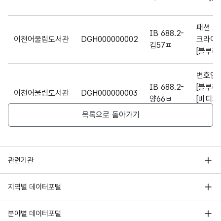
시
남구
구립
가변
패션 오
IB 688.2-
도서
문자
이천어울림도서관
DGH000000002
크라이
Book
깁57ㅍ
관에
명칭_
형
해당
[블루레
서명
Nam
126
서
명
(VAR
없음
e
소장
CHA
변호인
중인
R)
IB 688.2-
[블루레
이천어울림도서관
DGH000000003
도서
양66ㅂ
[비디오
의
녹화자료
목록으로 돌아가기
도서
명
IB 688.2-
레이
이천어울림도서관
DGH000000004
핵895ㄹ
[블루레
대구
행정안전부
관련기관
광역
시네마 
한국지능정보사회진흥원
IB 688.2-
시
이천어울림도서관
DGH000000005
[감독판
서울 열린데이터광장
지역별 데이터포털
토297ㅅ
남구
오픈데이터포럼
[블루레
경기데이터드림
구립
가변
기상자료개방포털
국가정보자원관리원
분야별 데이터포털
도서
문자
IB 688.2-
첨밀밀