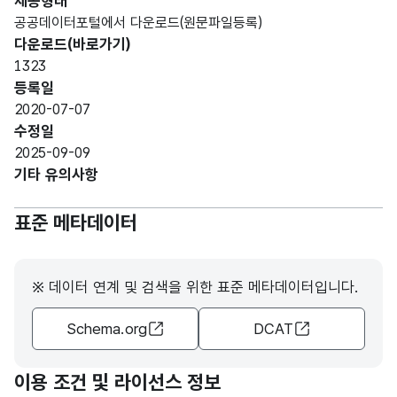
제공형태
한
R)
공공데이터포털에서 다운로드(원문파일등록)
구립
다운로드(바로가기)
도서
1323
관명
등록일
2020-07-07
대구
수정일
광역
2025-09-09
시
기타 유의사항
남구
구립
Regi
고정
표준 메타데이터
도서
AA9
strat
번호_
문자
등록
관에
9999
ion
일련
형
12
번호
서
9999
Num
번호
(CHA
소장
9
※ 데이터 연계 및 검색을 위한 표준 메타데이터입니다.
ber
R)
중인
Schema.org
DCAT
도서
의
등록
이용 조건 및 라이선스 정보
번호