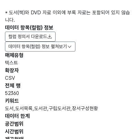
* 도서(책)와 DVD 자료 이외에 부록 자료는 포함되어 있지 않습
니다.
데이터 항목(컬럼) 정보
컬럼 정의서 다운로드
데이터 항목(컬럼) 정보 펼쳐보기
매체유형
항목
텍스트
도메
데이
항목
명
항목
최대
표현
확장자
인분
터타
명
(영문
설명
길이
방식
류
입
CSV
명)
전체 행
데이터 항목 표로 항목명, 항목명(영문명), 항목 설명, 도메인분류
52360
대구
키워드
광역
도서,도서목록,도서관,구립도서관,장서구성현황
시
데이터 한계
고정
남구
소장
문자
공간범위
Libra
에
명칭_
해당
도서
형
8
시간범위
ry
위치
명
없음
관
(CHA