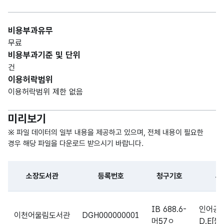
대구
비용부과유무
광역
무료
시
비용부과기준 및 단위
남구
건
구립
가변
이용허락범위
도서
문자
Call
이용허락범위 제한 없음
청구
관에
내용_
형
해당
Num
23
기호
서
내용
(VAR
없음
ber
미리보기
소장
CHA
중인
R)
※ 파일 데이터의 일부 내용을 제공하고 있으며, 전체 내용이 필요한
도서
경우 해당 파일을 다운로드 받으시기 바랍니다.
의
청구
소장도서관
등록번호
청구기호
서
기호
파일 데이터의 일부 내용의 표로 센터명, 프로그램명, 강습요일,
대구
IB 688.6-
인어공
광역
이천어울림도서관
DGH000000001
머57ㅇ
D.E[