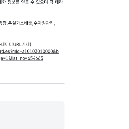
대한 정보를 얻을 수 있으며 각 테라
.
용량,온실가스배출,수자원관리,
데이터URL기재)
oard.es?mid=a10103010000&b
ge=1&list_no=654665