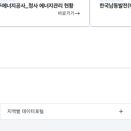
주에너지공사_청사 에너지관리 현황
한국남동발전㈜
바로가기
서울 열린데이터광장
지역별 데이터포털
경기데이터드림