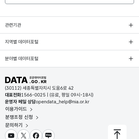
행정안전부
관련기관
한국지능정보사회진흥원
서울 열린데이터광장
지역별 데이터포털
오픈데이터포럼
경기데이터드림
기상자료개방포털
국가정보자원관리원
분야별 데이터포털
부산데이터웨이브
국토교통부 공간정보오픈플랫폼
한국지역정보개발원
D-데이터허브
공공데이터포털 바로가기
환경부 환경데이터포털
인천데이터포털
(30112) 세종특별자치시 도움6로 42
문화데이터광장
대표전화
1566-0025
| (유료, 평일 09시-18시)
울산광역시 데이터포털
운영자 메일 상담
opendata_help@nia.or.kr
농림축산식품 공공데이터포털
이용가이드
전남광주통합특별시 빅데이터 플랫폼
보건의료빅데이터개방시스템
분쟁조정 신청
대전광역시 데이터포털
문의하기
식품의약품안전처 데이터포털
세종특별자치시 데이터포털
교육통계서비스