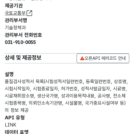
제공기관
국토교통부
관리부서명
기술정책과
관리부서 전화번호
031-910-0055
상세 및 제공정보
오픈API 에러코드 안내
설명
품질검사성적서 목록(시험성적서일련번호, 등록일련번호, 상호명,
시험시작일자, 시험종료일자, 허가번호, 성적서발급일자, 시료명,
시료채취장소명, 생산국가명, 성과이용목적내용, 공사명, 전소체
시험종목명, 의뢰인소속기관명, 시설물명, 국가중요시설여부 등)
의 정보 제공
API 유형
LINK
데이터 포맷