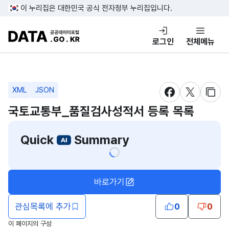
콘텐츠 바로가기
푸터 바로가기
이 누리집은 대한민국 공식 전자정부 누리집입니다.
DATA.GO.KR 공공데이터포털
로그인
전체메뉴
XML
JSON
새창 열림
새창 열림
새창
국토교통부_품질검사성적서 등록 목록
Quick
Summary
바로가기
관심목록에 추가
0
0
이 페이지의 구성