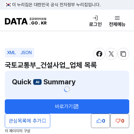
콘텐츠 바로가기
푸터 바로가기
이 누리집은 대한민국 공식 전자정부 누리집입니다.
DATA.GO.KR 공공데이터포털
로그인
전체메뉴
XML
JSON
새창 열림
새창 열림
새창
국토교통부_건설사업_업체 목록
Quick
Summary
바로가기
관심목록에 추가
0
0
이 페이지의 구성