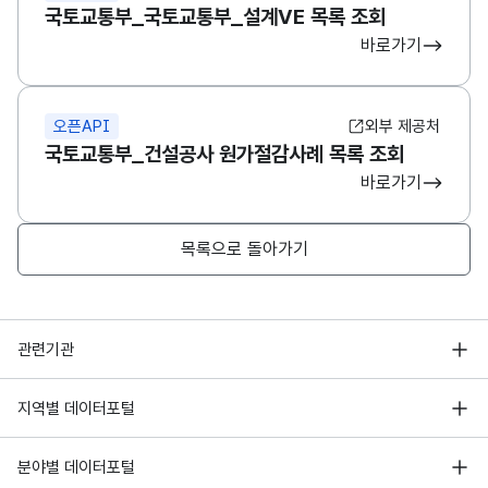
국토교통부_국토교통부_설계VE 목록 조회
바로가기
오픈API
외부 제공처
국토교통부_건설공사 원가절감사례 목록 조회
바로가기
목록으로 돌아가기
행정안전부
관련기관
한국지능정보사회진흥원
서울 열린데이터광장
지역별 데이터포털
오픈데이터포럼
경기데이터드림
기상자료개방포털
국가정보자원관리원
분야별 데이터포털
부산데이터웨이브