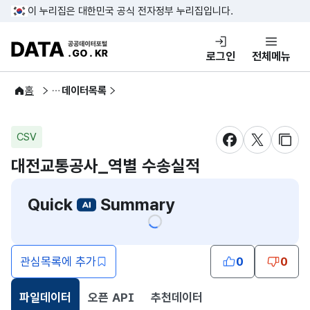
콘텐츠 바로가기
푸터 바로가기
이 누리집은 대한민국 공식 전자정부 누리집입니다.
DATA.GO.KR 공공데이터포털
로그인
전체메뉴
공공데이터
홈
데이터목록
CSV
새창 열림
새창 열림
새창
대전교통공사_역별 수송실적
Quick
Summary
관심목록에 추가
0
0
파일데이터
오픈 API
추천데이터
선택됨