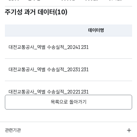
30
하차
차
(VAR
주기성 과거 데이터(
10
)
CHA
1107
서대전네거리
164439
170982
143504
1
R)
1108
오룡
115486
104340
103416
9
데이터명
가변
파일 데이터의 과거 데이터표로 데이터명, 등록일로 구성되어있
문자
1109
용문
215076
216862
188650
1
대전교통공사_역별 수송실적_20241231
4월
4월승
형
30
승차
차
(VAR
1110
탄방
137419
147822
116644
1
CHA
대전교통공사_역별 수송실적_20231231
R)
1111
시청
232169
238714
200079
2
가변
1112
정부청사
192607
207463
166329
1
대전교통공사_역별 수송실적_20221231
문자
4월
4월하
형
목록으로 돌아가기
1113
갈마
86945
88362
76851
7
30
하차
차
(VAR
대전교통공사_역별 수송실적_20211231
CHA
1114
월평
100469
102363
90319
9
R)
행정안전부
관련기관
1115
갑천
29390
28899
26126
2
대전광역시도시철도공사_역별 수송실적_20200531