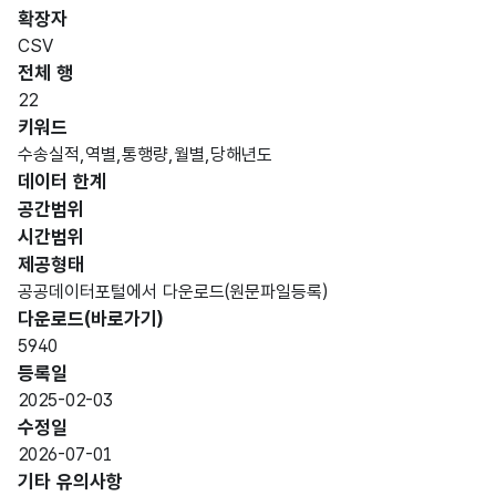
항목
명
항목
최대
표현
확장자
인분
터타
명
(영문
설명
길이
방식
류
입
CSV
명)
전체 행
데이터 항목 표로 항목명, 항목명(영문명), 항목 설명, 도메인분류
22
가변
키워드
Item
표시
문자
수송실적,역별,통행량,월별,당해년도
nam
항목
형식
역번
역번
형
데이터 한계
e
값
30
입력
호
호
(VAR
(Engl
없음
해주
공간범위
CHA
ish)
세요
시간범위
R)
제공형태
공공데이터포털에서 다운로드(원문파일등록)
가변
다운로드(바로가기)
문자
5940
형
역명
역명
30
등록일
(VAR
2025-02-03
CHA
수정일
R)
2026-07-01
기타 유의사항
가변