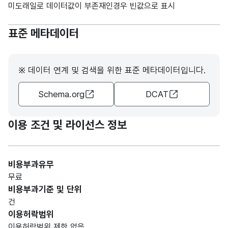
미도래일로 데이터값이 부존재인경우 빈값으로 표시
문자
1월
1월
형
30
표준 메타데이터
승차
승차
(VAR
CHA
R)
※ 데이터 연계 및 검색을 위한 표준 메타데이터입니다.
가변
Schema.org
DCAT
문자
1월
1월
형
30
하차
하차
(VAR
이용 조건 및 라이선스 정보
CHA
R)
비용부과유무
가변
무료
문자
비용부과기준 및 단위
2월
2월
형
30
건
승차
승차
(VAR
이용허락범위
CHA
이용허락범위 제한 없음