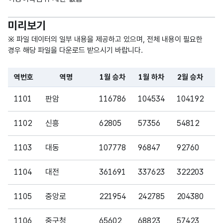
R)
미리보기
가변
문자
※ 파일 데이터의 일부 내용을 제공하고 있으며, 전체 내용이 필요한
2월
2월
형
경우 해당 파일을 다운로드 받으시기 바랍니다.
30
하차
하차
(VAR
CHA
역번호
역명
1월 승차
1월 하차
2월 승차
2
R)
파일 데이터의 일부 내용의 표로 센터명, 프로그램명, 강습요일,
1101
판암
116786
104534
104192
9
가변
문자
1102
신흥
62805
57356
54812
4
3월
3월승
형
30
승차
차
(VAR
1103
대동
107778
96847
92760
8
CHA
R)
1104
대전
361691
337623
322203
3
가변
1105
중앙로
221954
242785
204380
2
문자
3월
3월하
형
1106
중구청
65602
68823
57423
6