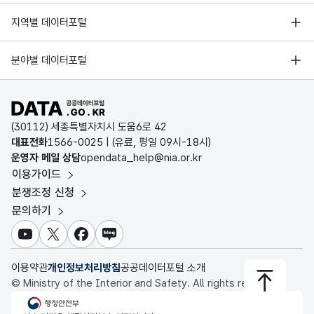
가변
한국지능정보사회진흥원
문자
서울 열린데이터광장
지역별 데이터포털
1116
유성온천
270237
286595
241201
2
오픈데이터포럼
5월
5월승
형
30
경기데이터드림
대전광역시도시철도공사_역별 수송실적_20191231
승차
차
(VAR
기상자료개방포털
국가정보자원관리원
분야별 데이터포털
1117
구암
83346
81992
82461
8
CHA
부산데이터웨이브
국토교통부 공간정보오픈플랫폼
한국지역정보개발원
R)
1118
현충원
57773
45844
54836
4
D-데이터허브
대전광역시도시철도공사_역별 수송실적_20181231
공공데이터포털 바로가기
환경부 환경데이터포털
가변
인천데이터포털
(30112) 세종특별자치시 도움6로 42
1119
월드컵경기장
74215
66672
66523
5
문화데이터광장
문자
대표전화
1566-0025
| (유료, 평일 09시-18시)
울산광역시 데이터포털
대전광역시도시철도공사_역별 수송실적_20171231
5월
5월하
형
운영자 메일 상담
opendata_help@nia.or.kr
농림축산식품 공공데이터포털
30
1120
노은
120010
126015
105717
1
하차
차
(VAR
이용가이드
전남광주통합특별시 빅데이터 플랫폼
보건의료빅데이터개방시스템
CHA
분쟁조정 신청
1121
지족
62128
61081
54168
5
대전광역시 데이터포털
대전광역시도시철도공사_역별 수송실적_20161231
R)
문의하기
식품의약품안전처 데이터포털
세종특별자치시 데이터포털
1122
반석
203030
186320
176567
1
가변
교육통계서비스
유튜브
X
페이스북
블로그
충청북도 데이터허브
대전광역시도시철도공사_역별 수송실적_20151231
문자
이용약관
개인정보처리방침
공공데이터포털 소개
6월
6월승
형
30
© Ministry of the Interior and Safety. All rights reserved.
승차
차
(VAR
행정안전부
CHA