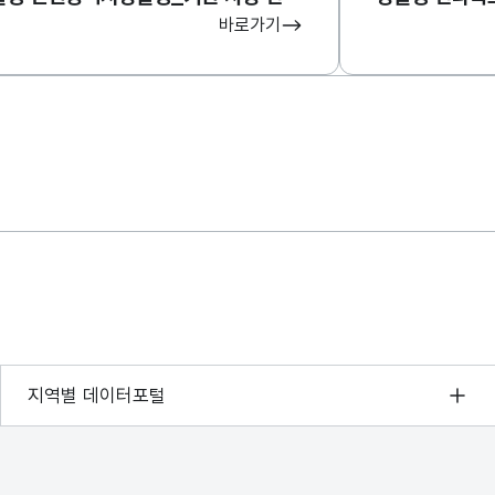
바로가기
서울 열린데이터광장
지역별 데이터포털
경기데이터드림
부산데이터웨이브