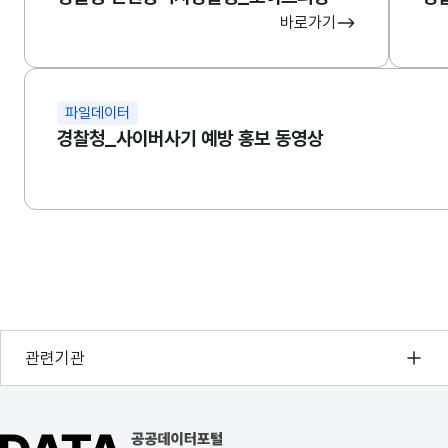
바로가기
파일데이터
경찰청_사이버사기 예방 홍보 동영상
행정안전부
관련기관
한국지능정보사회진흥원
오픈데이터포럼
공공데이터포털 바로가기