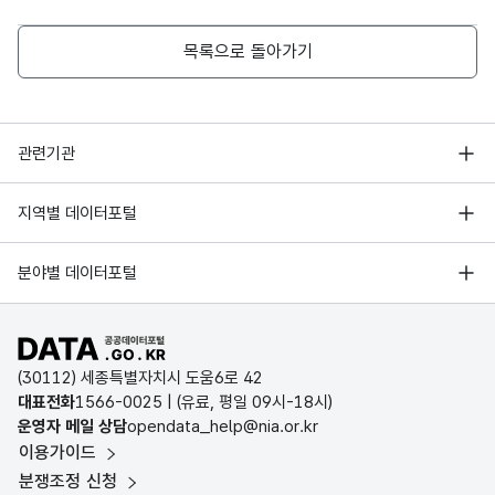
목록으로 돌아가기
행정안전부
관련기관
한국지능정보사회진흥원
서울 열린데이터광장
지역별 데이터포털
오픈데이터포럼
경기데이터드림
기상자료개방포털
국가정보자원관리원
분야별 데이터포털
부산데이터웨이브
국토교통부 공간정보오픈플랫폼
한국지역정보개발원
D-데이터허브
공공데이터포털 바로가기
환경부 환경데이터포털
인천데이터포털
(30112) 세종특별자치시 도움6로 42
문화데이터광장
대표전화
1566-0025
| (유료, 평일 09시-18시)
울산광역시 데이터포털
운영자 메일 상담
opendata_help@nia.or.kr
농림축산식품 공공데이터포털
이용가이드
전남광주통합특별시 빅데이터 플랫폼
보건의료빅데이터개방시스템
분쟁조정 신청