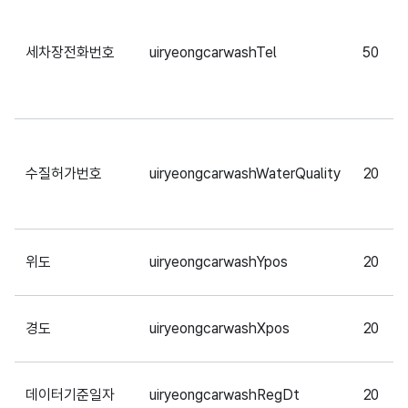
세차장전화번호
uiryeongcarwashTel
50
수질허가번호
uiryeongcarwashWaterQuality
20
위도
uiryeongcarwashYpos
20
경도
uiryeongcarwashXpos
20
데이터기준일자
uiryeongcarwashRegDt
20