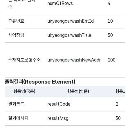
numOfRows
4
수
고유번호
uiryeongcarwashEntId
10
사업장명
uiryeongcarwashTitle
50
소재지도로명주소
uiryeongcarwashNewAddr
200
출력결과(Response Element)
항목명(국문)
항목명(영문)
항목크
해당 오픈API의 출력결과(Response Element) 항목에 대
결과코드
resultCode
2
결과메시지
resultMsg
50