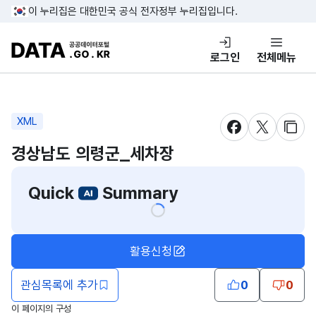
콘텐츠 바로가기
푸터 바로가기
이 누리집은 대한민국 공식 전자정부 누리집입니다.
DATA.GO.KR 공공데이터포털
로그인
전체메뉴
XML
새창 열림
새창 열림
새창
경상남도 의령군_세차장
Quick
Summary
활용신청
관심목록에 추가
0
0
이 페이지의 구성