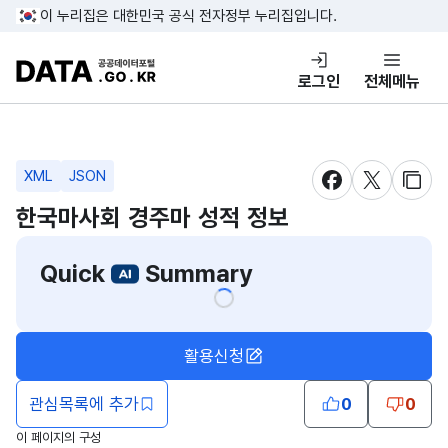
콘텐츠 바로가기
푸터 바로가기
이 누리집은 대한민국 공식 전자정부 누리집입니다.
DATA.GO.KR 공공데이터포털
로그인
전체메뉴
XML
JSON
새창 열림
새창 열림
새창
한국마사회 경주마 성적 정보
Quick
Summary
활용신청
관심목록에 추가
0
0
이 페이지의 구성