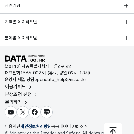
행정안전부
관련기관
한국지능정보사회진흥원
서울 열린데이터광장
지역별 데이터포털
오픈데이터포럼
경기데이터드림
기상자료개방포털
국가정보자원관리원
분야별 데이터포털
부산데이터웨이브
국토교통부 공간정보오픈플랫폼
한국지역정보개발원
D-데이터허브
공공데이터포털 바로가기
환경부 환경데이터포털
인천데이터포털
(30112) 세종특별자치시 도움6로 42
문화데이터광장
대표전화
1566-0025
| (유료, 평일 09시-18시)
울산광역시 데이터포털
운영자 메일 상담
opendata_help@nia.or.kr
농림축산식품 공공데이터포털
이용가이드
전남광주통합특별시 빅데이터 플랫폼
보건의료빅데이터개방시스템
분쟁조정 신청
대전광역시 데이터포털
문의하기
식품의약품안전처 데이터포털
세종특별자치시 데이터포털
교육통계서비스
유튜브
X
페이스북
블로그
충청북도 데이터허브
이용약관
개인정보처리방침
공공데이터포털 소개
© Ministry of the Interior and Safety. All rights reserved.