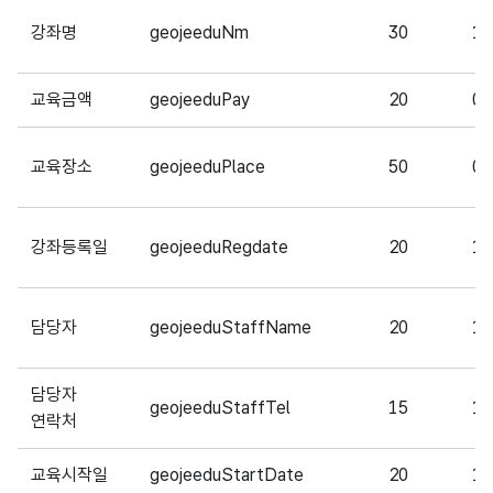
강좌명
geojeeduNm
30
1
교육금액
geojeeduPay
20
0
교육장소
geojeeduPlace
50
0
강좌등록일
geojeeduRegdate
20
1
담당자
geojeeduStaffName
20
1
담당자
geojeeduStaffTel
15
1
연락처
교육시작일
geojeeduStartDate
20
1