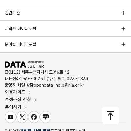
행정안전부
관련기관
한국지능정보사회진흥원
서울 열린데이터광장
지역별 데이터포털
오픈데이터포럼
경기데이터드림
기상자료개방포털
국가정보자원관리원
분야별 데이터포털
부산데이터웨이브
국토교통부 공간정보오픈플랫폼
한국지역정보개발원
D-데이터허브
공공데이터포털 바로가기
환경부 환경데이터포털
인천데이터포털
(30112) 세종특별자치시 도움6로 42
문화데이터광장
대표전화
1566-0025
| (유료, 평일 09시-18시)
울산광역시 데이터포털
운영자 메일 상담
opendata_help@nia.or.kr
농림축산식품 공공데이터포털
이용가이드
전남광주통합특별시 빅데이터 플랫폼
보건의료빅데이터개방시스템
분쟁조정 신청
대전광역시 데이터포털
문의하기
식품의약품안전처 데이터포털
세종특별자치시 데이터포털
교육통계서비스
유튜브
X
페이스북
블로그
충청북도 데이터허브