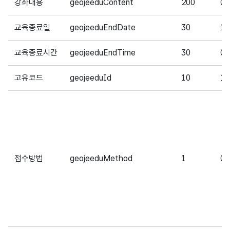
강좌내용
geojeeduContent
200
0
교육종료일
geojeeduEndDate
30
1
교육종료시간
geojeeduEndTime
30
0
고유코드
geojeeduId
10
1
접수방법
geojeeduMethod
1
0