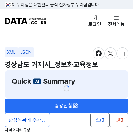
콘텐츠 바로가기
푸터 바로가기
이 누리집은 대한민국 공식 전자정부 누리집입니다.
DATA.GO.KR 공공데이터포털
로그인
전체메뉴
XML
JSON
새창 열림
새창 열림
새창
경상남도 거제시_정보화교육정보
Quick
Summary
활용신청
관심목록에 추가
0
0
이 페이지의 구성