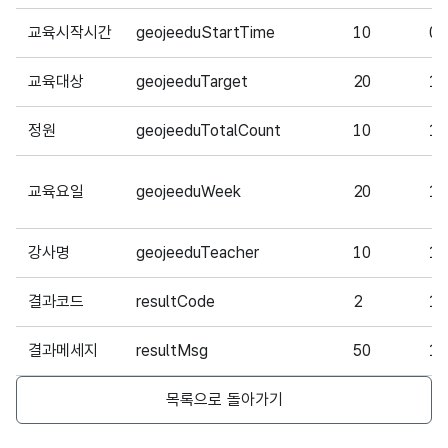
교육시작시간
geojeeduStartTime
10
0
교육대상
geojeeduTarget
20
1
정원
geojeeduTotalCount
10
1
교육요일
geojeeduWeek
20
1
강사명
geojeeduTeacher
10
1
결과코드
resultCode
2
1
결과메세지
resultMsg
50
1
목록으로 돌아가기