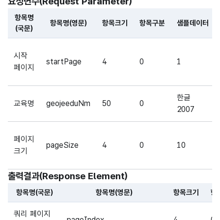
요청변수(Request Parameter)
항목명
항목명(영문)
항목크기
항목구분
샘플데이터
(국문)
해당 오픈API의 요청변수(Request Parameter) 항목에 
시작
startPage
4
0
1
페이지
한글
교육명
geojeeduNm
50
0
2007
페이지
pageSize
4
0
10
크기
출력결과(Response Element)
항목명(국문)
항목명(영문)
항목크기
항
해당 오픈API의 출력결과(Response Element) 항목에 대
쿼리 페이지
pageIndex
4
0